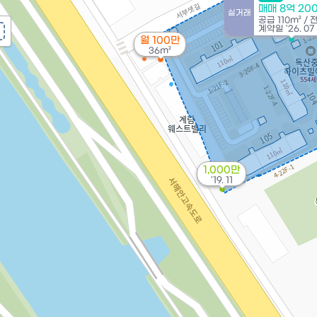
매매 8억 20
실거래
공급
110m²
/
계약일 '26. 07
월 100만
36m²
1,000만
'19. 11