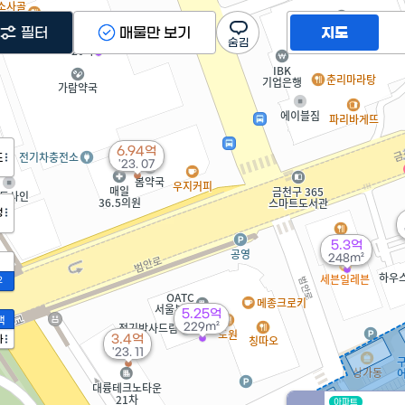
6.29억
4억
필터
매물만 보기
경매
지도
219m²
178m²
6.94억
도
'23. 07
정
5.3억
248m²
2
5.25억
액
229m²
3.4억
가
'23. 11
아파트