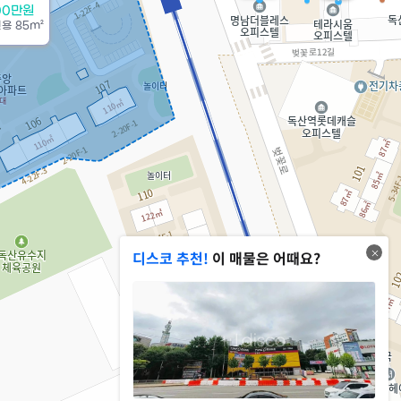
00만원
전용
85m²
디스코 추천!
이 매물은 어때요?