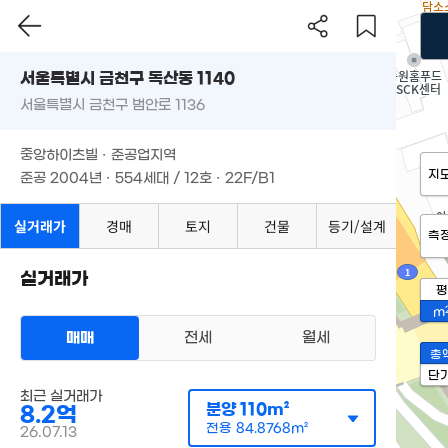
서울특별시 금천구 독산동 1140
서울특별시 금천구 범안로 1136
중앙하이츠빌 · 준공업지역
지
준공 2004년 · 554세대 / 12호 · 22F/B1
실거래가
경매
토지
건물
등기/설계
측
실거래가
평
m
매매
전세
월세
총
단
최근 실거래가
분양
110m²
8.2억
전용
84.8768m²
26.07.13