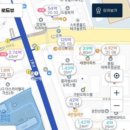
54억
로드뷰
단지보기
매물
'20. 02
125억
'25. 03
4.92억
3.9억
2.74억
'21. 08
80m²
매물
63m²
1.43억
1.8억
31m²
'23. 10
29.3억
'14. 11
42억
'19. 04
1.42억
4억
24m²
29m²