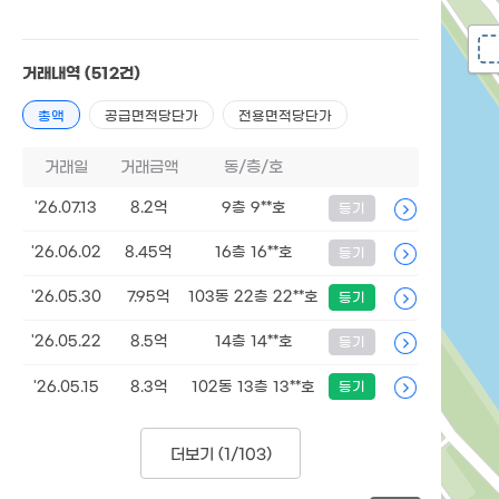
거래내역
(512건)
총액
공급면적당단가
전용면적당단가
거래일
거래금액
동/층/호
'26.07.13
8.2억
9층 9**호
등기
'26.06.02
8.45억
16층 16**호
등기
'26.05.30
7.95억
103동 22층 22**호
등기
'26.05.22
8.5억
14층 14**호
등기
'26.05.15
8.3억
102동 13층 13**호
등기
더보기 (
1/103
)