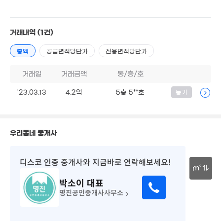
2.98억
81m²
거래내역
(1건)
7,821만
'12. 08
월 70만
총액
공급면적당단가
전용면적당단가
51m²
1.25억
1.2억
'21. 09
'09. 12
거래일
거래금액
동/층/호
월 70만
42m²
1.97억
'23.03.13
4.2억
5층 5**호
등기
'21. 06
월 57만
월 130만
35m²
65m²
우리동네 중개사
월 58만
월 75만
월 45만
39m²
디스코 인증 중개사
와 지금바로 연락해보세요!
40m²
20m²
5.08억
7,800만
m²
'20. 07
63m²
박소이
대표
7,0
7,300만
30m
명진공인중개사사무소
55
55m²
6,400만
54m²