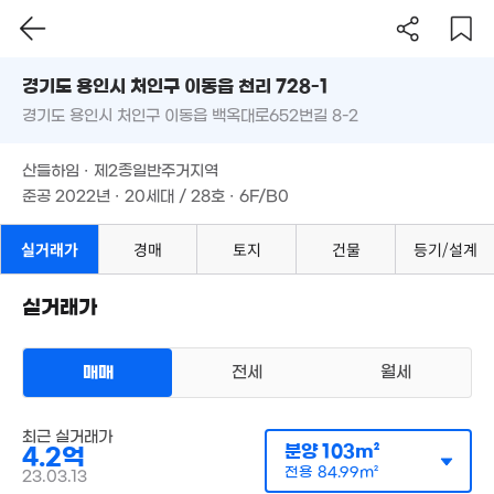
.58억
'18. 05
7. 11
경기도 용인시 처인구 이동읍 천리 728-1
경기도 용인시 처인구 이동읍 백옥대로652번길 8-2
도로명
9,700만
'18. 05
경기도 용인시 처인구 이동읍 천리 728-1
필터
매물 탐색
산들하임 · 제2종일반주거지역
경기도 용인시 처인구 이동읍 백옥대로652번길 8-2
준공 2022년 · 20세대 / 28호 · 6F/B0
산들하임 · 제2종일반주거지역
준공 2022년 · 20세대 / 28호 · 6F/B0
실거래가
경매
토지
건물
등기/설계
1.48억
'18. 03
1.51억
실거래가
'17. 12
월 45만
34m²
월 53만
다세대
매매
전세
월세
37m²
10.
매매 3억 3000만원
'21.
실거래
공급
89m²
/
전용
73m²
계약일 '22. 07
최근 실거래가
분양
103m²
4.2억
6,525만
전용
84.99m²
23.03.13
'26. 06