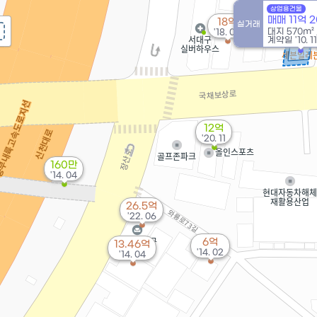
상업용건물
매매 11억 
18억
실거래
대지
570m²
'18. 07
계약일 '10. 11
12억
'20. 11
160만
'14. 04
26.5억
'22. 06
6억
13.46억
'14. 02
'14. 04