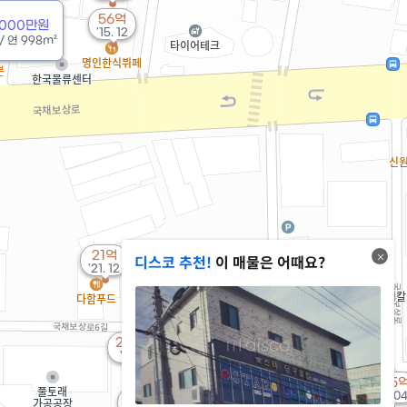
56억
2000만원
'15. 12
/
연
998m²
21억
디스코 추천!
이 매물은 어때요?
5.65억
'21. 12
'10. 03
16억
22.5억
'14. 03
'12. 01
15.58억
'11. 08
7.85
'19. 0
8.5억
16.54억