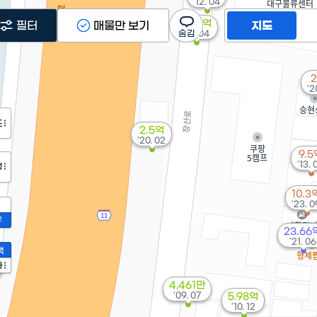
'12. 04
2.49억
필터
매물만 보기
지도
'12. 04
2
'2
도
2.5억
'20. 02
9.5
'13. 
정
10.3
'23. 0
2
23.66
'21. 06
액
가
4,461만
'09. 07
5.98억
'10. 12