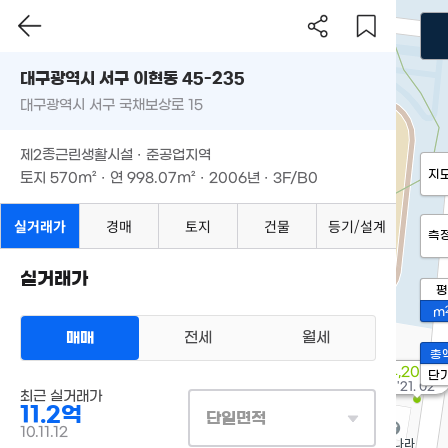
대구광역시 서구 이현동 45-235
대구광역시 서구 국채보상로 15
제2종근린생활시설 · 준공업지역
지
토지
570m²
· 연
998.07m²
· 2006년 · 3F/B0
실거래가
경매
토지
건물
등기/설계
측
실거래가
평
m
매매
전세
월세
총
4,200만
단
'21. 02
최근 실거래가
11.2억
단일면적
10.11.12