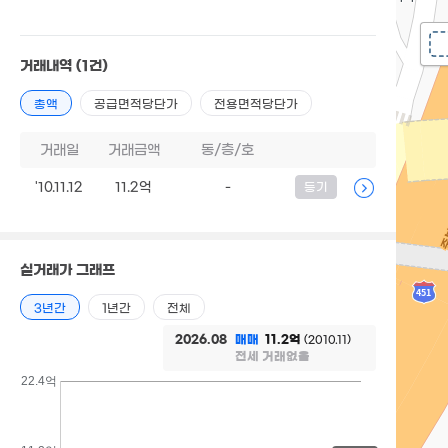
거래내역
(1건)
총액
공급면적당단가
전용면적당단가
거래일
거래금액
동/층/호
'10.11.12
11.2억
-
등기
실거래가 그래프
3년간
1년간
전체
2026.08
매매
11.2억
(2010.11)
전세 거래없음
22.4억