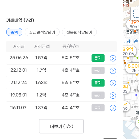
거래내역
(7건)
1.19
80m
총액
공급면적당단가
전용면적당단가
거래일
거래금액
동/층/호
3.9억
'20. 06
'25.06.26
1.57억
5층 5**호
등기
8,0
'22.12.01
1.7억
4층 4**호
등기
'25. 
'21.12.24
1.63억
5층 5**호
등기
1.58억
'21. 03
'19.05.01
1.2억
4층 4**호
등기
1.53억
'16.11.07
1.37억
4층 4**호
등기
'22. 09
더보기 (
1/2
)