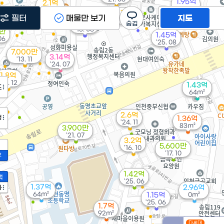
1.95억
2.1억
'25. 04
'20. 06
1.9억
필터
매물만 보기
지도
'24. 01
1.25억
'15. 06
3만
1.45억
06
'25. 08
7,000만
3.14억
'13. 11
'24. 07
1.8억
'22. 12
1.43억
도
64m²
2.6억
정
1.36억
'24. 11
83m²
3,900만
'21. 07
3.2억
5,600만
'16. 10
'17. 10
2
1.42억
액
'25. 06
1.37억
2.96억
가
64m²
1.15억
0m²
'25. 06
1.7억
92m²
다세대