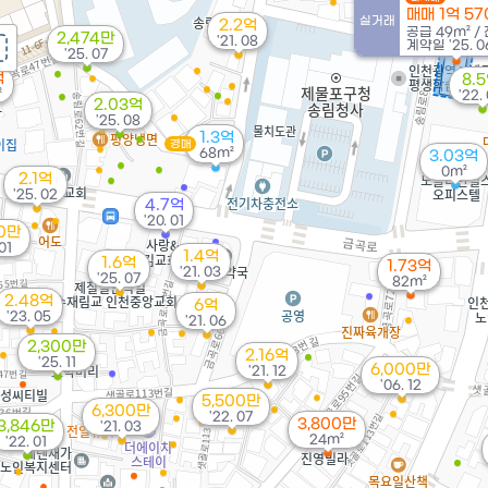
매매 1억 5
실거래
2.2억
공급
49m²
/
2,474만
'21. 08
계약일 '25. 0
'25. 07
억
8.
²
'22.
2.03억
'25. 08
1.3억
경매
68m²
3.03억
0m²
2.1억
'25. 02
4.7억
'20. 01
00만
01
1.4억
1.6억
1.73억
'21. 03
'25. 07
82m²
2.48억
6억
'23. 05
'21. 06
2,300만
2.16억
'25. 11
6,000만
'21. 12
'06. 12
5,500만
6,300만
'22. 07
3,800만
3,846만
'21. 03
24m²
'22. 01