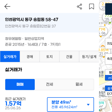
2.5억
'21. 09
77
인천광역시 동구 송림동 58-47
'25. 
인천광역시 동구 송림로82번길 37
1.71억
'25. 06
청우에델링 · 일반상업지역
지
준공 2015년 · 16세대 / 7호 · 7F/B1
1.85억
'21. 02
실거래가
경매
토지
건물
등기/설계
측
실거래가
평
m
매매
전세
월세
총
단
최근 실거래가
분양
49m²
1.57억
1.28억
86m²
전용
45.9624m²
25.06.26