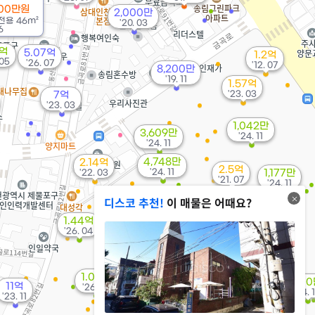
700만원
2,000만
전용
46m²
'20. 03
6
5억
5.07억
1.2억
 05
'26. 07
'12. 07
8,200만
'19. 11
1.57억
'23. 03
7억
'23. 03
1,042만
3,609만
'24. 11
'24. 11
4,748만
2.14억
2.5억
'24. 11
'22. 03
1,177만
'21. 07
'24. 11
디스코 추천!
이 매물은 어때요?
1.63억
'24. 11
1.44억
'26. 04
3,837만
'24. 11
1.08억
1,11
11억
'26. 01
'24. 
1.55억
'23. 11
39m²