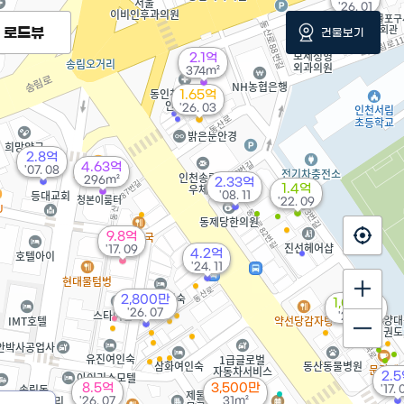
'26. 01
로드뷰
건물보기
2.1억
374m²
1.65억
'26. 03
2.8억
4.63억
'07. 08
296m²
2.33억
1.4억
'08. 11
'22. 09
9.8억
'17. 09
4.2억
'24. 11
2,800만
1,000만
'26. 07
'24. 06
2.
8.5억
3,500만
'17. 
'26. 07
31m²