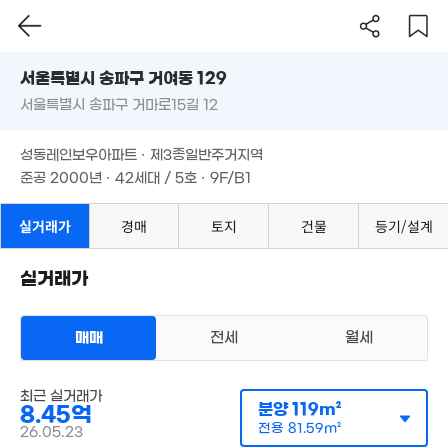
74m²
서울시 송파구 거여동 129
서울특별시 송파구 거마로15길 12
도로명
8억
서울특별시 송파구 거여동 129
필터
111m²
매물 탐색
성동레인보우아파트 · 제3종일반주거지역
서울특별시 송파구 거마로15길 12
25억
1.9억
준공 2000년 · 42세대 / 5호 · 9F/B1
'10. 11
60m²
성동레인보우아파트 · 제3종일반주거지역
3.41
준공 2000년 · 42세대 / 5호 · 9F/B1
73m
9억
3.15억
'20. 07
실거래가
경매
토지
건물
등기/설계
52억
74m²
'26. 07
26억
'26. 07
2.5억
실거래가
44m²
112억
'26. 07
15.7억
3.75억
'15. 04
매매
전세
월세
67m²
36.
'17. 
아파트
최근 실거래가
매매 8억 4500만원
분양
119m²
8.45억
실거래
12억
공급
119m²
/
전용
82m²
매물
전용
81.59m²
26.05.23
'21. 02
계약일 '26. 05
310억