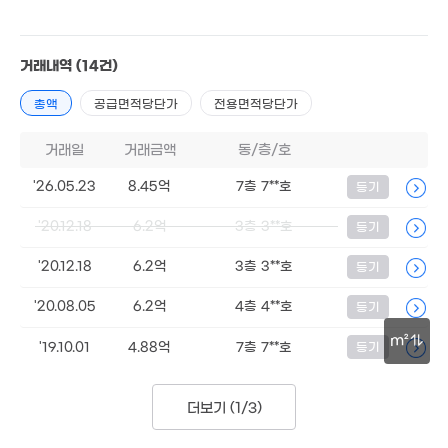
'26. 07
3,000만
'25. 11
7.9억
14.45억
'26. 05
'15. 07
8.45억
거래내역
(14건)
'26. 05
월 8만
총액
공급면적당단가
전용면적당단가
월 150만
39m²
94m²
6.6억
'18. 02
거래일
거래금액
동/층/호
52.5억
월 45만
'20. 10
'26.05.23
54m²
8.45억
7층 7**호
등기
13.2억
'20.12.18
6.2억
3층 3**호
등기
103m²
13.9억
'17. 04
'20.12.18
6.2억
3층 3**호
등기
2,000만
'16. 10
'20.08.05
6.2억
4층 4**호
등기
1.6억
35m²
m²
'19.10.01
4.88억
7층 7**호
등기
30m
7.2억
38억
더보기 (
1/3
)
'16. 09
'24. 05