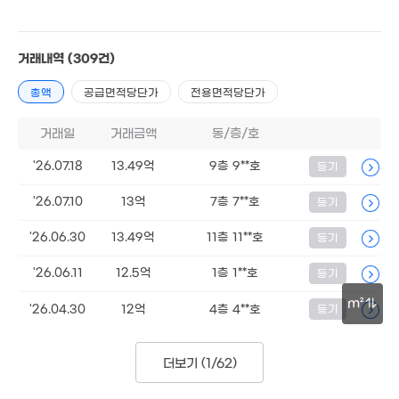
39.7억
거래내역
(309건)
'21. 01
총액
공급면적당단가
전용면적당단가
3.5
3억
38m
거래일
거래금액
동/층/호
55m²
'26.07.18
13.49억
9층 9**호
4.4
등기
126
'26.07.10
13억
7층 7**호
등기
4.2억
51m²
'26.06.30
13.49억
11층 11**호
등기
'26.06.11
12.5억
1층 1**호
등기
4.6억
85m²
m²
'26.04.30
12억
4층 4**호
등기
13.
50m
'18.
더보기 (
1/62
)