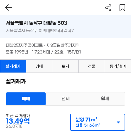
서울시 동작구 대방동 503
서울특별시 동작구 여의대방로44길 47
도로명
14.7억
20억
서울특별시 동작구 대방동 503
필터
매물 탐색
797m²
'08. 01
대방2단지주공아파트 · 제3종일반주거지역
14.78억
서울특별시 동작구 여의대방로44길 47
준공 1995년 · 1,723세대 / 22호 · 15F/B1
98m²
대방2단지주공아파트 · 제3종일반주거지역
16.8억
14.5억
106m²
준공 1995년 · 1,723세대 / 22호 · 15F/B1
162m²
3.
80억
78
'23. 05
실거래가
경매
토지
건물
등기/설계
2.5억
75m²
실거래가
119만
13
9m²
'20. 
11.7억
86m²
매매
전세
월세
6.6
'09. 
아파트
매매 13억 4900만원
최근 실거래가
실거래
4억
공급
71m²
/
전용
52m²
분양
71m²
13.49억
43m²
계약일 '26. 07
전용
51.66m²
26.07.18