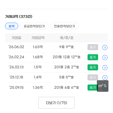
'24. 05
9억
'13. 01
8,320만
7,425만
'13. 03
거래내역
(373건)
'10. 09
2.55억
108m²
총액
공급면적당단가
전용면적당단가
8.5억
'20. 05
거래일
거래금액
동/층/호
2.49억
1,200만
매물
'21. 07
'26.06.02
1.63억
9층 9**호
등기
'11. 10
5.36억
'21. 07
'26.02.24
1.68억
201동 12층 12**호
등기
50만
8,000만
'14. 10
4,000만
'26.02.13
1.5억
201동 2층 2**호
56억
등기
'23. 12
'20. 07
5. 08
2.35억
1.6
'25.12.18
1.4억
5층 5**호
등기
.6억
'16. 10
'17.
7. 03
3.9억
m²
'17. 06
'25.09.15
1.36억
201동 6층 6**호
등기
10.85억
1.1억
6,990만
'22. 09
50m
'18. 12
'14. 09
5,300만
더보기 (
1/75
)
6.7억
'12. 08
'17. 02