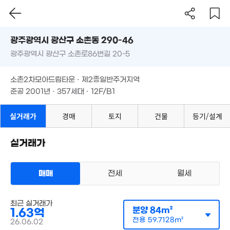
'18. 11
광주시 광산구 소촌동 290-46
,700만
1.73억
'10. 04
0m²
광주광역시 광산구 소촌로86번길 20-5
도로명
광주광역시 광산구 소촌동 290-46
필터
매물 탐색
소촌2차모아드림타운 · 제2종일반주거지역
광주광역시 광산구 소촌로86번길 20-5
준공 2001년 · 357세대 · 12F/B1
20.68억
2.23억
'18. 01
소촌2차모아드림타운 · 제2종일반주거지역
104m²
준공 2001년 · 357세대 · 12F/B1
실거래가
경매
토지
건물
등기/설계
3.84억
'20. 04
실거래가
1.65억
11.66억
1.8억
107m²
'21. 03
매매
전세
월세
'17. 06
8.6억
아파트
12.7억
'17. 07
매매 1억 6300만원
최근 실거래가
실거래
'11. 09
분양
84m²
1.63억
공급
84m²
/
전용
60m²
계약일 '26. 06
전용
59.7128m²
26.06.02
20.62억