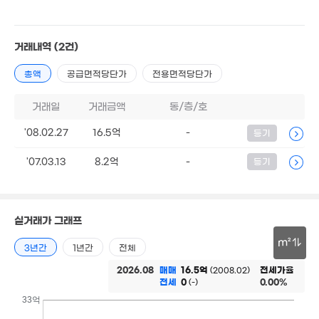
4.47억
82m²
거래내역
(2건)
총액
공급면적당단가
전용면적당단가
13.95억
'19. 03
거래일
거래금액
동/층/호
'08.02.27
16.5억
-
등기
12
매물
'20
'07.03.13
8.2억
-
등기
3.72억
37m²
실거래가 그래프
5.6억
61m²
m²
3년간
1년간
전체
30m
2026.08
매매
16.5억
전세가율
(2008.02)
전세
0
0.00%
(-)
8.8
'15.
33억