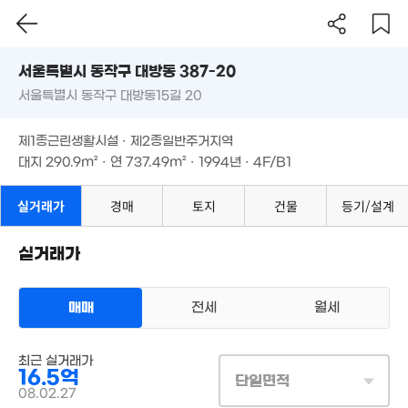
43m²
6.75억
서울시 동작구 대방동 387-20
86m²
2.78억
매물
서울특별시 동작구 대방동15길 20
도로명
32m²
서울특별시 동작구 대방동 387-20
필터
매물 탐색
제1종근린생활시설 · 제2종일반주거지역
6.15억
서울특별시 동작구 대방동15길 20
대지
290.9m²
· 연
737.49m²
· 1994년 · 4F/B1
106m²
57.7억
60억
'26. 01
제1종근린생활시설 · 제2종일반주거지역
'26. 08
대지
290.9m²
· 연
737.49m²
· 1994년 · 4F/B1
23억
4.1억
'23. 11
81m²
실거래가
경매
토지
건물
등기/설계
101.5억
4.42억
3.3억
'23. 05
10.45
58m²
36m²
'25. 07
실거래가
월 45만
4.3억
24m²
57m²
4.29억
50m²
매매
전세
월세
30억
'23. 04
40억
35억
'26. 05
상업용건물
'26. 07
30억
최근 실거래가
3.99억
매매 16억 5000만원
'26. 05
실거래
16.5억
36m²
대지
291m²
/
연
737m²
단일면적
계약일 '08. 02
08.02.27