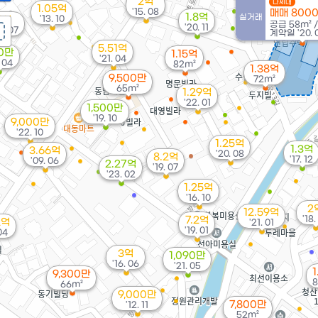
2억
다세대
1.18억
1.05억
'15. 08
매매 800
'20. 05
1.8억
실거래
'13. 10
1억
공급
58m²
'20. 11
8. 07
계약일 '20. 
5.51억
0만
1.15억
'21. 04
. 04
82m²
1.38억
9,500만
72m²
65m²
1.29억
'22. 01
1,500만
'19. 10
9,000만
'22. 10
1.25억
1.3억
3.66억
'20. 08
8.2억
'17. 12
'09. 06
2.27억
'19. 07
'23. 02
1.25억
'16. 10
2
12.59억
'18.
7.2억
2억
'21. 01
'19. 01
04
3억
1,090만
'16. 06
'21. 05
1
9,300만
8
66m²
9,000만
7,800만
'12. 11
52m²