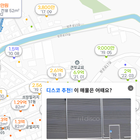
0만원
3,800만
/
전용
52m²
'17. 09
02
9,000만
1.5억
'19. 05
'10. 08
2.61억
2억
6.9억
'19. 11
'22. 03
'21. 01
2.56억
디스코 추천!
이 매물은 어때요?
'19. 05
1.2억
억
8억
82m²
 10
'19. 06
1.29억
1.6억
82m²
1.05억
'18. 06
82m²
.3억
1.3억
2m²
82m²
9,900만
82m²
3.3억
'26. 07