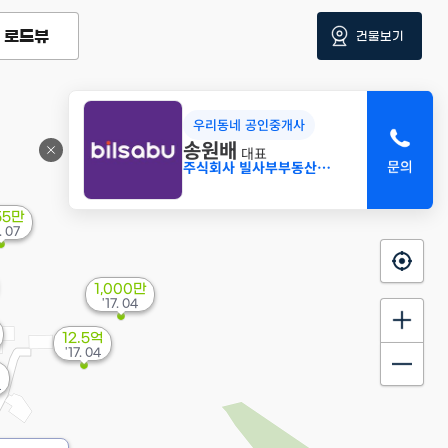
로드뷰
건물보기
우리동네 공인중개사
송원배
대표
주식회사 빌사부부동산중개법인
55만
. 07
1,000만
'17. 04
12.5억
'17. 04
4