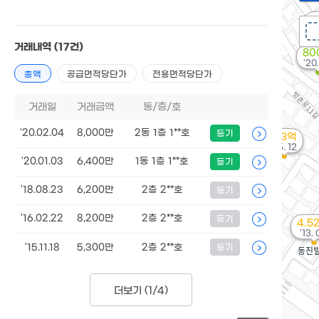
'0
거래내역
(17건)
80
'20
총액
공급면적당단가
전용면적당단가
거래일
거래금액
동/층/호
'20.02.04
8,000만
2동 1층 1**호
등기
5.3억
'25. 12
'20.01.03
6,400만
1동 1층 1**호
등기
'18.08.23
6,200만
2층 2**호
등기
'16.02.22
8,200만
2층 2**호
등기
4.5
'13. 
'15.11.18
5,300만
2층 2**호
등기
더보기 (
1/4
)