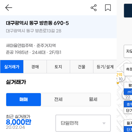
대구광역시 동구 방촌동 690-5
대구광역시 동구 방촌로13길 28
새마을연립주택 · 준주거지역
지
준공 1985년 · 24세대 · 2F/B1
실거래가
경매
토지
건물
등기/설계
측
1.2억
'19. 10
실거래가
평
m
1.9
'22.
매매
전세
월세
총
단
최근 실거래가
8,000만
단일면적
필
20.02.04
단