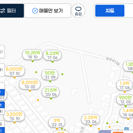
필터
매물만 보기
지도
도
10.25억
8.23억
'19. 10
'17. 06
1,3
'08
8,000만
정
50만
'07. 10
'21. 09
8,200만
1.3억
'13. 02
'17. 04
21.5억
2
6억
'20. 06
900만
 07
'12. 02
액
1.4억
가
3,200만
'19. 0
2.25억
'13. 10
3억
'23. 06
지
'22. 01
지