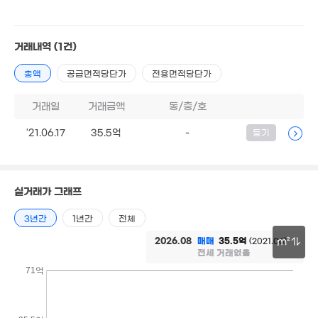
45억
거래내역
(1건)
'17. 07
총액
공급면적당단가
전용면적당단가
6.81억
'11. 01
2,000만
'16. 12
14억
거래일
거래금액
동/층/호
7.5억
'18. 03
'24. 11
'21.06.17
35.5억
-
등기
5억
'18. 12
5.1억
실거래가 그래프
'14. 08
5.91억
2.7억
3년간
1년간
전체
'19. 04
'10. 09
13억
2026.08
매매
35.5억
(2021.06)
m²
'12. 07
전세 거래없음
5억
30m
71억
'26. 04
17.87억
5.5억
1.93억
'23. 08
'17. 06
'06. 04