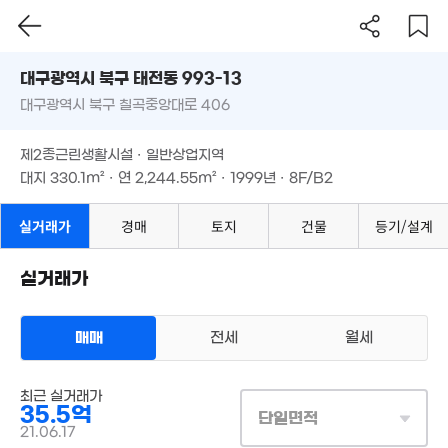
'12. 07
'19. 03
대구시 북구 태전동 993-13
14.6억
15.95억
'21. 04
대구광역시 북구 칠곡중앙대로 406
'21. 10
도로명
3.83억
20.5억
대구광역시 북구 태전동 993-13
필터
매물 탐색
0m²
'19. 05
.1억
제2종근린생활시설 · 일반상업지역
대구광역시 북구 칠곡중앙대로 406
8m²
대지
330.1m²
· 연
2,244.55m²
· 1999년 · 8F/B2
제2종근린생활시설 · 일반상업지역
9.65억
'20. 11
대지
330.1m²
· 연
2,244.55m²
· 1999년 · 8F/B2
실거래가
경매
토지
건물
등기/설계
7억
'25. 12
실거래가
138.5억
'15. 12
1억
매매
전세
월세
39m²
상업용건물
최근 실거래가
매매 35억 5000만원
실거래
35.5억
대지
330m²
/
연
단일면적
2,245m²
16.7억
계약일 '21. 06
17.4억
21.06.17
'17. 09
'21. 07