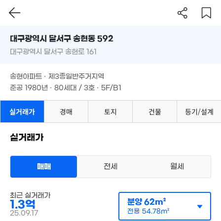
'17. 03
대구시 달서구 송현동 592
6.6억
대구광역시 달서구 송현로 161
도로명
'17. 06
대구광역시 달서구 송현동 592
필터
매물 탐색
2.48억
2.7억
송현아파트 · 제3종일반주거지역
'15. 07
'24. 10
대구광역시 달서구 송현로 161
준공 1980년 · 80세대 / 3호 · 5F/B1
2.85억
'23. 03
송현아파트 · 제3종일반주거지역
준공 1980년 · 80세대 / 3호 · 5F/B1
15.61억
실거래가
경매
토지
건물
등기/설계
'15. 12
실거래가
3.1억
'26. 03
9,000만
71m²
매매
전세
월세
아파트
매매 1억 3000만원
최근 실거래가
실거래
공급
62m²
/
전용
55m²
분양
62m²
1.3억
계약일 '25. 09
전용
54.78m²
25.09.17