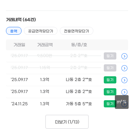
거래내역
(64건)
4.6억
'15. 01
총액
공급면적당단가
전용면적당단가
거래일
거래금액
동/층/호
'25.09.17
9,500만
2층 2**호
6억
등기
'17. 02
2.65억
'25.09.17
1.15억
2층 2**호
등기
3.5억
'26. 02
'23. 12
'25.09.17
1.3억
나동 2층 2**호
등기
'25.09.17
1.3억
나동 2층 2**호
등기
5.1억
'18. 04
m²
'24.11.25
1.3억
가동 5층 5**호
등기
2.3억
30m
'18. 03
2.62억
'24. 10
더보기 (
1/13
)