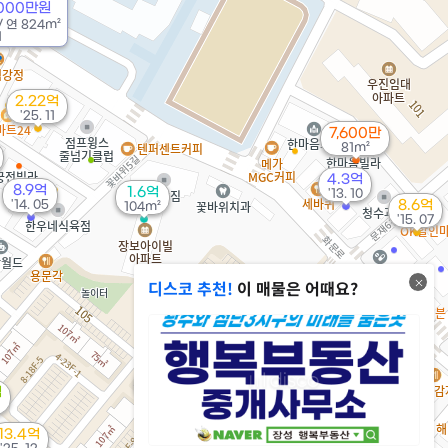
5000만원
/
연
824m²
1
2.22억
'25. 11
7,600만
81m²
4.3억
8.9억
1.6억
'13. 10
'14. 05
8.6억
104m²
'15. 07
디스코 추천!
이 매물은 어때요?
2.2억
48m²
1.94억
억
107m²
3.33억
'20. 09
13.4억