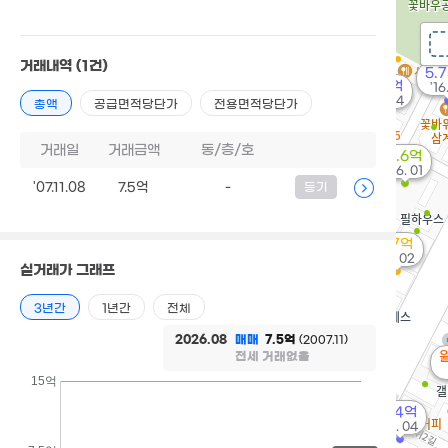
거래내역
(1건)
5.
4.9억
'16
'19. 04
총액
공급면적당단가
전용면적당단가
거래일
거래금액
동/층/호
4.6억
'26. 01
'07.11.08
7.5억
-
등기
9.7억
'15. 02
실거래가 그래프
3년간
1년간
전체
2026.08
매매
7.5억
(2007.11)
전세 거래없음
15억
5.4억
'12. 04