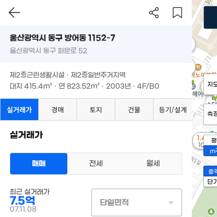
울산광역시 동구 방어동 1152-7
7.55억
'09. 12
울산광역시 동구 화문로 52
8.6억
'24. 09
제2종근린생활시설 · 제2종일반주거지역
2.1
지
대지
415.4m²
· 연
823.52m²
· 2003년 · 4F/B0
'07.
실거래가
경매
토지
건물
등기/설계
측
실거래가
1.48억
평
100m²
m
매매
전세
월세
총
단
최근 실거래가
7.5억
단일면적
07.11.08