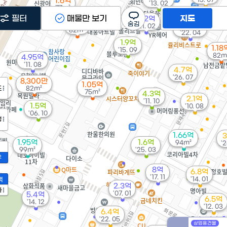
1.6억
'13. 02
77m²
8.25억
필터
매물만 보기
지도
6.2억
'13. 10
1.1억
12.55억
'21. 02
82m²
'22. 04
1.9억
1.18
'15. 09
82m
4.95억
'11. 08
4.7억
'26. 07
8,300만
1.05억
5억
도
82m²
75m²
4.3억
 11
2.1억
'11. 10
1.5억
'10. 08
'06. 10
정
1.66억
3
1.95억
1.6억
94m²
'2
99m²
'25. 03
2
8억
6.8억
'17. 11
'14. 01
액
2.3억
가
'07. 01
5.4억
6.5억
'14. 12
'12. 03
6.4억
'22. 05
상업용건물