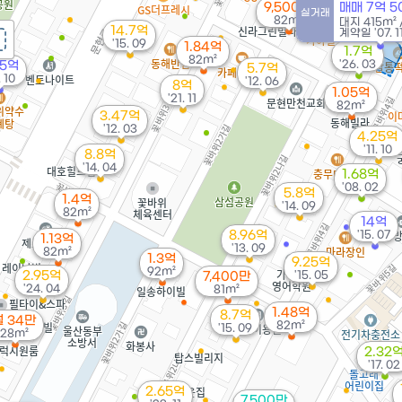
9,500만
6.8억
매매 7억 
실거래
82m²
'13. 05
대지
415m²
14.7억
계약일 '07. 1
'15. 09
1.84억
1.7억
82m²
'26. 03
75억
5.7억
. 10
'12. 06
8억
1.05억
'21. 11
82m²
3.47억
'12. 03
4.25억
'11. 10
8.8억
'14. 04
1.68억
'08. 02
5.8억
1.4억
'14. 09
82m²
14억
8.96억
'15. 07
1.13억
'13. 09
82m²
1.3억
9.25억
92m²
2.95억
'15. 05
7,400만
'24. 04
81m²
1.48억
8.7억
월 34만
82m²
'15. 09
28m²
2.32
'17. 02
2.65억
7,500만