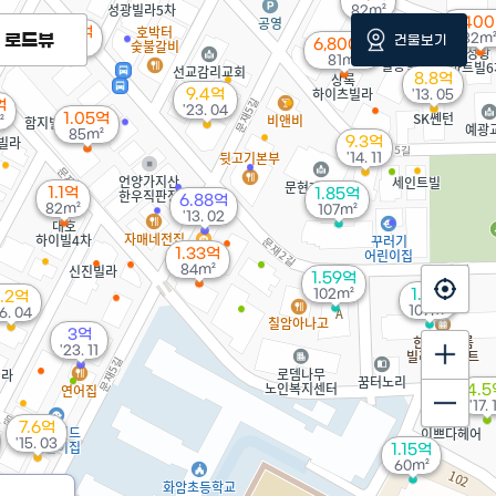
82m²
9,40
1.48억
로드뷰
82m
건물보기
6,800만
82m²
81m²
8.8억
9.4억
'13. 05
억
'23. 04
1.05억
²
85m²
9.3억
'14. 11
1.1억
1.85억
6.88억
82m²
107m²
'13. 02
1.33억
84m²
1.59억
102m²
1.6억
.2억
107m²
6. 04
3억
'23. 11
4.5
'17. 
7.6억
'15. 03
1.15억
60m²