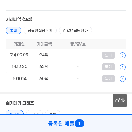
'26. 07
거래내역
(3건)
총액
공급면적당단가
전용면적당단가
18.4억
'15. 03
4.5
거래일
거래금액
동/층/호
4.9억
2억
93
67m²
7. 11
2.9억
'24.09.05
94억
-
등기
41m²
.5억
2.7억
7m²
3.43억
82m²
'14.12.30
62억
-
등기
52m²
5.7억
'10.10.14
60억
-
등기
2.45억
97m²
37m²
5.8억
96m²
2.02억
3.1억
57m²
4.5억
m²
77m²
실거래가 그래프
93m²
2.4억
67m²
30m
2.48억
3년간
1년간
전체
21.3억
82m²
'06. 11
등록된 매물
1
2026.08
매매
94억
전세가율
(2024.09)
전세
0
0.00%
(-)