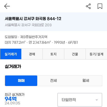
81m²
67m²
2.
'06. 09
36
서울시 강서구 화곡동 844-12
14.5억
2.99억
서울특별시 강서구 국회대로 203
도로명
'16. 06
41m²
2.55억
서울특별시 강서구 화곡동 844-12
필터
63m²
매물 탐색
1.8억
3.5
도암빌딩 · 제3종일반주거지역
49m²
36m
서울특별시 강서구 국회대로 203
대지
787.2m²
· 연
2,147.84m²
· 1993년 · 6F/B1
2.65억
8.2억
경매
1.6억
33m²
7.5억
'13. 05
도암빌딩 · 제3종일반주거지역
47m²
'15. 05
1.
대지
787.2m²
· 연
2,147.84m²
· 1993년 · 6F/B1
40
.3억
6.38억
1.45억
7m²
'18. 01
42m²
실거래가
경매
토지
건물
등기/설계
3.04억
36m²
실거래가
15.6억
매물
'07. 05
매매
전세
월세
매물가 보기
13억
상업용건물
75억
'13. 07
최근 실거래가
매매 94억
'26. 07
94억
실거래
단일면적
76억
대지
787m²
/
연
2,148m²
매물
24.09.05
계약일 '24. 09
'20. 01
185억