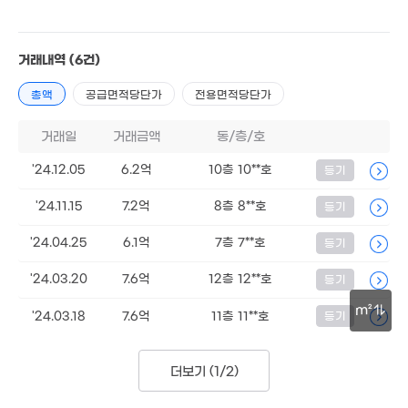
180억
7억
'26. 08
1.7억
'18. 08
39m²
거래내역
(6건)
2.5억
12.5억
27m²
12.78억
'25. 11
총액
공급면적당단가
전용면적당단가
'18. 09
거래일
거래금액
동/층/호
'24.12.05
6.2억
10층 10**호
등기
'24.11.15
7.2억
8층 8**호
등기
'24.04.25
6.1억
7층 7**호
등기
'24.03.20
7.6억
12층 12**호
등기
m²
'24.03.18
7.6억
11층 11**호
등기
30m
더보기 (
1/2
)