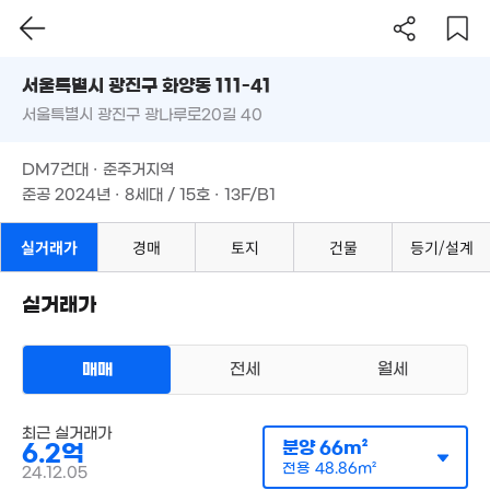
'08. 03
'21. 09
서울시 광진구 화양동 111-41
서울특별시 광진구 광나루로20길 40
도로명
45억
65억
'20. 08
서울특별시 광진구 화양동 111-41
필터
매물 탐색
'26. 08
DM7건대 · 준주거지역
서울특별시 광진구 광나루로20길 40
준공 2024년 · 8세대 / 15호 · 13F/B1
2.02억
8,000만
61m²
DM7건대 · 준주거지역
월 1,000만
'26. 01
월 100만
184m²
준공 2024년 · 8세대 / 15호 · 13F/B1
30m²
월 60만
1.49억
실거래가
경매
토지
건물
등기/설계
37m²
2.45억
25m²
39m²
실거래가
9.35억
9.25억
 60만
'17. 09
110m²
40m²
1.52억
매매
전세
월세
경매
2.9억
25m²
55m²
5.19억
매물
오피스텔
58m²
6.75억
최근 실거래가
매매 6억 2000만원
12.17
'26. 01
실거래
분양
66m²
6.2억
공급
66m²
/
전용
49m²
'17. 06
2.08억
계약일 '24. 12
43.4억
경매
전용
48.86m²
24.12.05
26m²
'25. 08