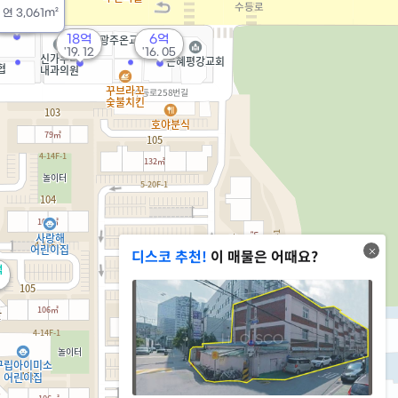
19.5억
/
연
3,061m²
'18. 04
18억
6억
'19. 12
'16. 05
디스코 추천!
이 매물은 어때요?
억
2.43억
114m²