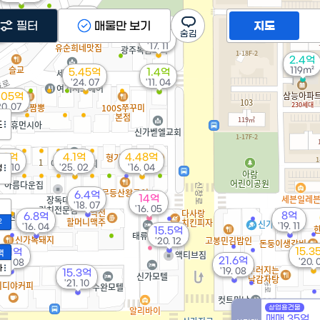
6.4억
필터
'21. 06
매물만 보기
지도
억
6.7억
1
'17. 11
2.4억
119m²
5.45억
1.4억
'24. 07
'11. 04
.05억
20. 07
도
6.1억
4.1억
4.48억
25. 10
'25. 02
'16. 04
정
6.4억
14억
'18. 07
'16. 05
8억
6.8억
2
'19. 11
'16. 04
15.5억
'20. 12
15.3
8.1억
액
21.6억
'20. 
'14. 08
가
'19. 08
15.3억
'21. 10
상업용건물
매매 35억