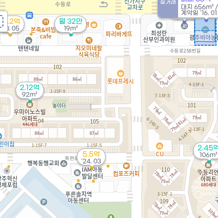
실거래
대지
656m²
15.5억
매물
계약일 '16. 01
'20. 12
14.2억
월 32만
'20. 05
19m²
2.12억
92m²
2.45
5.5억
106m²
'24. 03