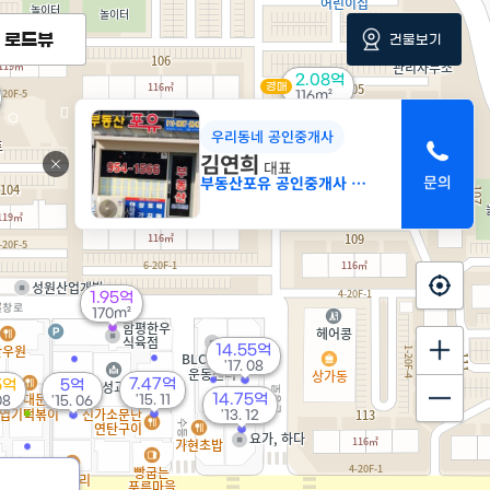
로드뷰
건물보기
2.08억
경매
116m²
우리동네 공인중개사
김연희
대표
부동산포유 공인중개사 사무소
1.95억
170m²
14.55억
'17. 08
7.47억
5억
5억
14.75억
'15. 11
08
'15. 06
'13. 12