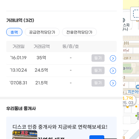
거래내역
(3건)
총액
공급면적당단가
전용면적당단가
거래일
거래금액
동/층/호
'16.01.19
35억
-
등기
'13.10.24
24.5억
-
등기
'07.08.31
21.5억
-
등기
4.7억
'25. 03
우리동네 중개사
디스코 인증 중개사
와 지금바로 연락해보세요!