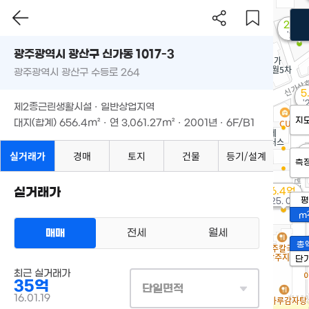
2.25
'23. 1
광주광역시 광산구 신가동 1017-3
광주광역시 광산구 수등로 264
5
'
제2종근린생활시설 · 일반상업지역
지
대지(합계)
656.4m²
· 연
3,061.27m²
· 2001년 · 6F/B1
실거래가
경매
토지
건물
등기/설계
'
측
실거래가
6.4억
평
'25. 06
m
매매
전세
월세
총
단
최근 실거래가
35억
단일면적
16.01.19