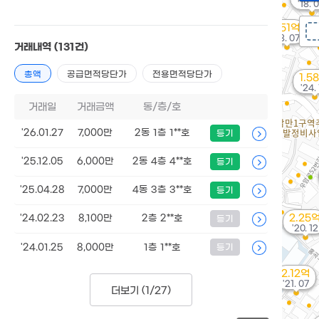
'18. 
1.51억
'18. 07
거래내역
(131건)
총액
공급면적당단가
전용면적당단가
1.5
'24.
거래일
거래금액
동/층/호
'26.01.27
7,000만
2동 1층 1**호
등기
'25.12.05
6,000만
2동 4층 4**호
등기
'25.04.28
7,000만
4동 3층 3**호
등기
2.25
'24.02.23
8,100만
2층 2**호
등기
'20. 12
'24.01.25
8,000만
1층 1**호
등기
2.12억
'21. 07
더보기 (
1/27
)