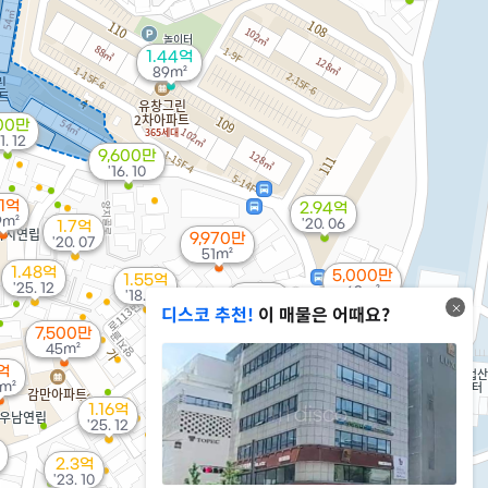
1.44억
89m²
00만
1. 12
9,600만
'16. 10
.1억
2.94억
9m²
'20. 06
1.7억
9,970만
'20. 07
51m²
1.48억
5,000만
1.55억
'25. 12
63m²
1.79억
'18. 09
디스코 추천!
이 매물은 어때요?
'22. 10
7,500만
45m²
억
m²
2.78억
1.16억
'24. 05
'25. 12
2.3억
'23. 10