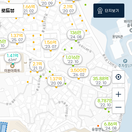
'20. 09
02억
2.66억
2.1억
. 12
로드뷰
단지보기
'21. 02
'20. 07
136만
1.37억
'24. 08
'25. 07
66만
1.56억
 10
'23. 07
1.41억
1,016만
61m²
'22. 10
2.1억
'21. 11
3,500만
'26. 02
35.88억
1.37억
'22. 10
'20. 09
8,787만
'22. 10
6.86억
'24. 08