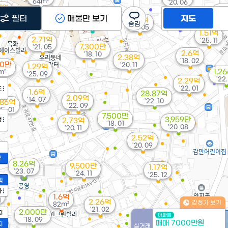
64m²
'20. 06
7억
2.
 06
'20
필터
매물만 보기
1.6억
지도
1.4억
63m²
'14. 05
1.51억
2.71억
'25. 11
7,300만
'21. 05
2.6억
'18. 10
2.38억
'18. 02
00만
'20. 11
1.29억
1,2
m²
'25. 09
'22.
2.29억
'22. 01
도
1.6억
28.87억
2.09억
'14. 07
'22. 10
.86억
'22. 09
25. 01
7,500만
3,959만
정
2.73억
'18. 01
'20. 08
'20. 11
2.52억
'20. 09
2
8.26억
9,500만
1.17억
'23. 07
'24. 11
'25. 12
액
가
억
1.6억
1
2.26억
감정가 보기
82m²
'21. 02
2,000만
지
아파트
'18. 09
매매 7000만원
5억
지
실거래