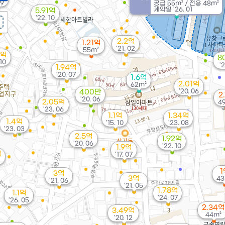
09
공급
55m²
/
전용
48m²
계약일 '26. 01
5.91억
'22. 10
2.2억
1.21억
'21. 02
55m²
8억
8
 10
'2
1.94억
'20. 07
1.6억
2.01억
62m²
'20. 06
400만
2
'20. 06
2.05억
4
'23. 06
1.1억
1.34억
1.4억
'15. 10
'23. 08
'23. 03
2.5억
1.92억
'20. 06
'22. 10
1.9억
억
'17. 07
1
3억
3억
43
'21. 06
'21. 05
1.78억
1.1억
'24. 07
'26. 05
2.34억
3.49억
44m²
'20. 12