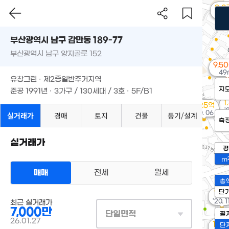
2.0
'23.
부산광역시 남구 감만동 189-77
부산광역시 남구 양지골로 152
9,5
49
유창그린 · 제2종일반주거지역
지
준공 1991년 · 3가구 / 130세대 / 3호 · 5F/B1
1
2.25억
'
'20. 06
실거래가
경매
토지
건물
등기/설계
측
실거래가
평
m
매매
전세
월세
총
단
1.9
'20. 1
최근 실거래가
7,000만
단일면적
필
26.01.27
1.5
단