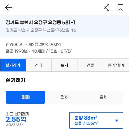
1.45억
59m²
경기도 부천시 오정구 오정동 581-1
6,700만
경기도 부천시 오정구 부천로476번길 46
도로명
32m²
37억
경기도 부천시 오정구 오정동 581-1
필터
매물 탐색
'19. 10
1억
한양아파트 · 제2종일반주거지역
경기도 부천시 오정구 부천로476번길 46
38m²
준공 1998년 · 40세대 / 15호 · 6F/B1
1.4억
3.1억
55m²
89m²
1.05억
한양아파트 · 제2종일반주거지역
43m²
준공 1998년 · 40세대 / 15호 · 6F/B1
월 20만
1.4억
51m²
2.5억
41m²
66m²
실거래가
경매
토지
건물
등기/설계
1.99억
1.58억
80m²
65m²
실거래가
4.25억
3,7
'24. 07
20
1.75억
1.18억
매매
전세
월세
67m²
49m²
아파트
최근 실거래가
매매 2억 5500만원
분양
88m²
2.55억
16.8억
실거래
공급
88m²
/
전용
72m²
'23. 11
전용
71.66m²
26.07.07
계약일 '26. 07
1.05억