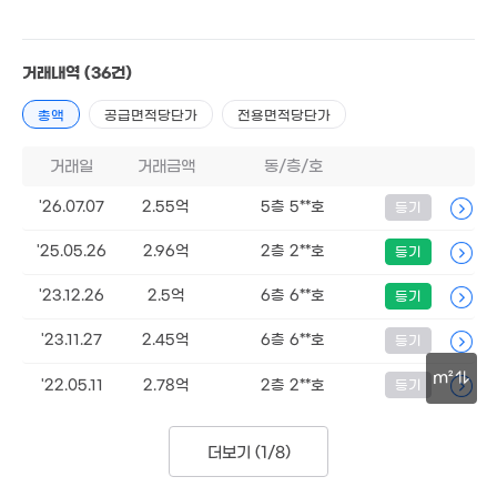
4억
55m²
4.7억
102m²
1.1억
'19. 12
2.5억
68m²
68m²
1.5억
60m²
거래내역
(36건)
1.5억
64m²
1.2억
총액
공급면적당단가
전용면적당단가
58m²
월 100만
1.58억
62m²
59m²
거래일
거래금액
동/층/호
2.22억
83m²
1.65억
7.1억
'26.07.07
2.55억
5층 5**호
등기
73m²
'23. 09
월 30만
48m²
9,900만
'25.05.26
2.96억
2층 2**호
등기
1.4억
1.56억
45m²
41m²
1.45억
56m²
46m²
'23.12.26
2.5억
6층 6**호
등기
1.2억
1.6억
56m²
월 120만
1.3억
1.95억
'23.11.27
2.45억
6층 6**호
63m²
등기
78m²
44m²
71m²
1.4억
1억
m²
'22.05.11
2.78억
2층 2**호
등기
0m²
1.3억
54m²
1.37억
57m²
44m²
30m
1.54억
1.78억
더보기 (
1/8
)
74m²
1.85억
63m²
68m²