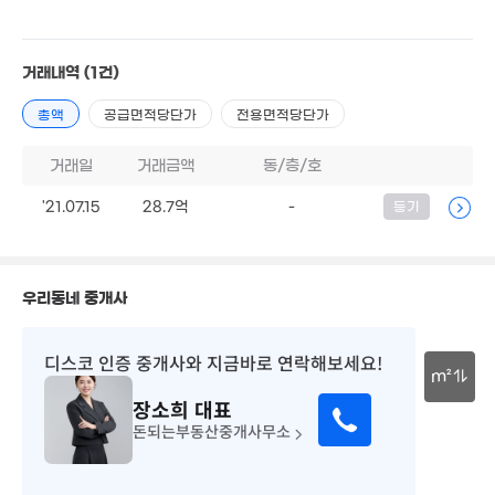
거래내역
(1건)
총액
공급면적당단가
전용면적당단가
거래일
거래금액
동/층/호
'21.07.15
28.7억
-
등기
우리동네 중개사
디스코 인증 중개사
와 지금바로 연락해보세요!
m²
장소희
대표
30m
돈되는부동산중개사무소