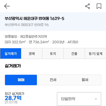
부산시 해운대구 반여동 1629-5
18.5억
'15. 06
부산광역시 해운대구 반여로 96
도로명
부산광역시 해운대구 반여동 1629-5
필터
매물 탐색
영풍빌딩 · 제2종일반주거지역
부산광역시 해운대구 반여로 96
대지
322.5m²
· 연
736.24m²
· 2003년 · 4F/B0
1.15억
'15. 11
영풍빌딩 · 제2종일반주거지역
대지
322.5m²
· 연
736.24m²
· 2003년 · 4F/B0
17억
'16. 11
실거래가
경매
토지
건물
등기/설계
실거래가
21억
'15. 10
매매
전세
월세
3.25억
49m²
상업용건물
최근 실거래가
매매 28억 7000만원
실거래
28.7억
대지
323m²
/
연
736m²
단일면적
계약일 '21. 07
21.07.15