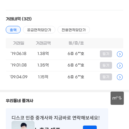
'19. 03
0m²
165억
'25. 06
거래내역
(3건)
2.3억
총액
공급면적당단가
전용면적당단가
55m²
5.96억
'16. 11
거래일
거래금액
동/층/호
2.7억
232억
매물
57m²
'24. 11
'19.06.18
1.38억
6층 6**호
등기
1.49억
60m²
'19.01.08
1.35억
6층 6**호
등기
802억
'26. 07
600억
'09.04.09
1.15억
6층 6**호
등기
'26. 08
m²
8.5억
우리동네 중개사
109m²
30m
15.5억
2.66억
86m²
디스코 인증 중개사
와 지금바로 연락해보세요!
36m²