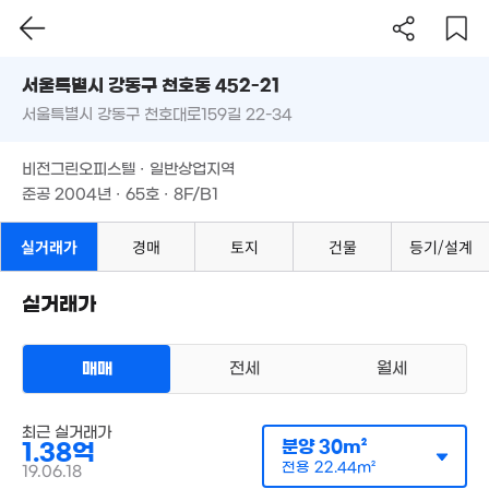
70억
'26. 06
서울시 강동구 천호동 452-21
월 17만
3.67억
10.3억
33m²
'15. 12
서울특별시 강동구 천호대로159길 22-34
월 1
'22. 12
도로명
35
서울특별시 강동구 천호동 452-21
27억
2.6억
필터
매물 탐색
비전그린오피스텔 · 일반상업지역
'25. 09
'20. 05
서울특별시 강동구 천호대로159길 22-34
준공 2004년 · 65호 · 8F/B1
비전그린오피스텔 · 일반상업지역
6.3억
'19. 07
준공 2004년 · 65호 · 8F/B1
15.97억
'26.07.27.
11억
7.4억
실거래가
경매
토지
건물
등기/설계
134m²
8.35억
'15. 07
6억
74m²
'20. 04
실거래가
72.7억
물
'17. 04
4.44억
매매
전세
월세
'21. 03
오피스텔
2.3억
최근 실거래가
매매 1억 3800만원
14m²
분양
30m²
실거래
1.38억
공급
30m²
/
전용
22m²
전용
22.44m²
계약일 '19. 06
19.06.18
5.15억
월 60만