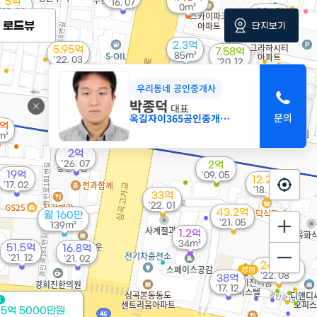
5억
'16. 07
0m²
'21. 02
1.14억
경매
50m²
로드뷰
단지보기
2.3억
5.95억
7.58억
85m²
'22. 03
'20. 12
6,000만
우리동네 공인중개사
경매
22m²
박종덕
대표
옥길자이365공인중개사사무소
2억
m²
2억
'26. 07
2억
19억
'09. 05
12.2억
'17. 02
'18. 04
33억
'22. 01
43.2억
월 160만
'21. 05
139m²
1.2억
34m²
51.5억
16.8억
'21. 12
'21. 02
24.79억
경매
'22. 08
38억
'17. 12
트
 5억 5000만원