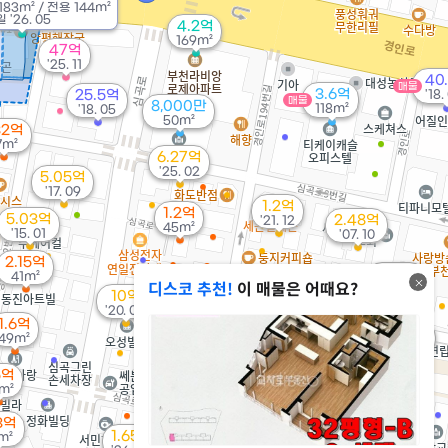
183m²
/
전용
144m²
 '26. 05
4.2억
169m²
47억
'25. 11
40
매물
3.6억
25.5억
'18.
매물
8,000만
118m²
'18. 05
50m²
32억
7m²
6.27억
'25. 02
5.05억
'17. 09
1.2억
1.2억
5.03억
2.48억
'21. 12
45m²
'15. 01
'07. 10
2.15억
7.68억
41m²
디스코 추천!
이 매물은 어때요?
8.8억
'22. 07
10억
'15. 11
'20. 04
1.6억
1.7억
1.6억
49m²
1.7억
65m²
65m²
41m²
5억
1.1억
m²
29m²
1.31억
38m²
3억
1.65억
m²