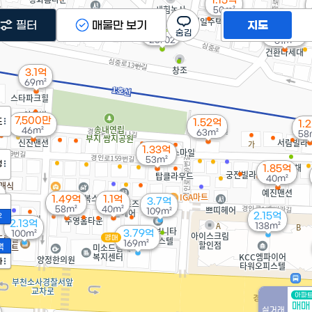
1.15억
50m²
필터
매물만 보기
지도
20억
월 65만
'25. 02
61m²
3.1억
69m²
7,500만
도
1.52억
1.
46m²
63m²
58
1.33억
53m²
정
1.85억
40m²
1.49억
1.1억
3.7억
58m²
40m²
109m²
2.15억
2
2.13억
138m²
3.79억
100m²
경매
169m²
액
가
아파
매매
실거래