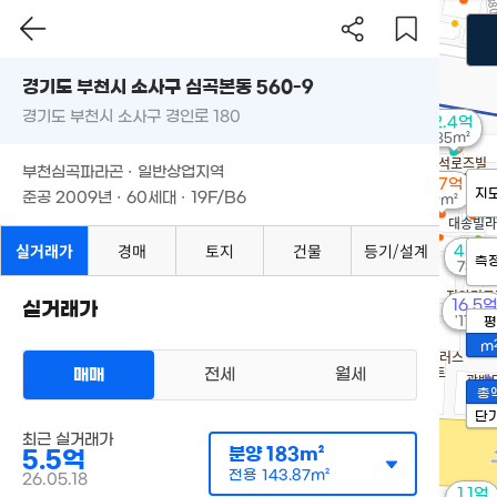
경기도 부천시 소사구 심곡본동 560-9
경기도 부천시 소사구 경인로 180
2.4억
85m²
부천심곡파라곤 · 일반상업지역
1.67억
지
준공 2009년 · 60세대 · 19F/B6
69m²
실거래가
경매
토지
건물
등기/설계
4.8억
측
73m²
16.5억
실거래가
'17. 04
평
m
매매
전세
월세
총
단
최근 실거래가
분양
183m²
5.5억
전용
143.87m²
26.05.18
1.1억