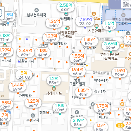
공급
2.58억
계약일
68m²
2.5억
48m²
17.89억
1.36억
1.6억
'23. 02
54m²
41m²
5.18억
1.23억
1.
1.35억
77m²
44m²
4
59m²
3.66억
99m²
1.99억
2.49억
1.18억
48m²
69m²
44m²
1.55억
65m²
1.94억
1.15억
5억
66m²
59m²
'24. 03
1.2억
55m²
1.44억
59m²
1.85억
49m²
1.25억
1.55억
56m²
1.5억
1.75억
52m²
1.
60m²
67m²
50
1.7억
46m²
3.19억
2.
86m²
1.5억
경매
54
53m²