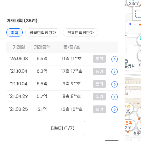
33m²
거래내역
(35건)
총액
공급면적당단가
전용면적당단가
거래일
거래금액
동/층/호
'26.05.18
5.5억
11층 11**호
등기
'21.10.04
6.3억
17층 17**호
등기
'21.10.04
5.5억
9층 9**호
등기
'21.04.29
5.7억
8층 8**호
등기
3.9억
'21.03.25
5.1억
15층 15**호
등기
'17. 05
1.5억
62m²
더보기 (
1/7
)