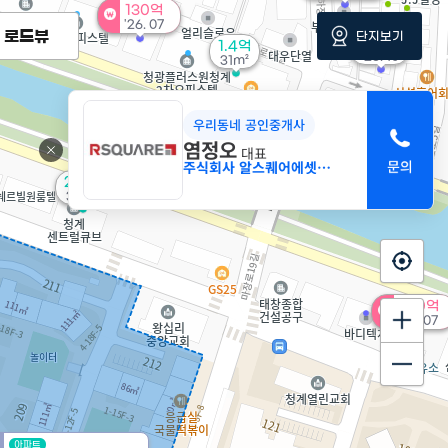
130억
'26. 07
로드뷰
단지보기
9.75억
1.4억
'23. 10
31m²
우리동네 공인중개사
염정오
대표
주식회사 알스퀘어에셋부동산중개
2.5억
37m²
280억
'26. 07
아파트