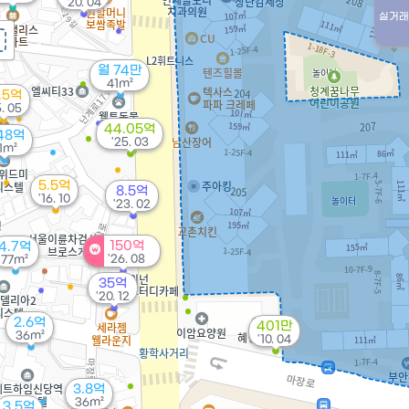
'20. 04
실거래
월 74만
41m²
1.5억
5. 05
44.05억
48억
'25. 03
1m²
5.5억
8.5억
'16. 10
'23. 02
150억
4.7억
'26. 08
77m²
35억
'20. 12
2.6억
401만
36m²
'10. 04
3.8억
36m²
3.5억