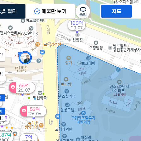
필터
매물만 보기
지도
100억
'19. 07
도
정
5억
m²
66억
'26. 07
2
53억
액
'26. 06
.17억
가
3m²
.87억
7억
36m²