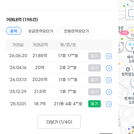
거래내역
(198건)
1
총액
공급면적당단가
전용면적당단가
매물
'1
4.
거래일
거래금액
동/층/호
33억
9
'19. 03
'26.06.20
21.85억
17층 17**호
등기
'26.04.16
20억
2층 2**호
등기
'26.03.13
20.25억
11층 11**호
등기
'25.12.29
21.5억
7층 7**호
등기
'25.10.01
18.7억
211동 4층 4**호
등기
더보기 (
1/40
)