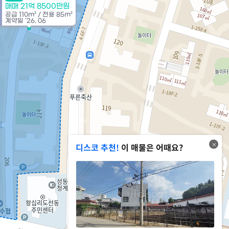
매매 21억 8500만원
공급
110m²
/
전용
85m²
계약일 '26. 06
디스코 추천!
이 매물은 어때요?