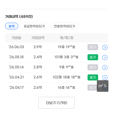
7,500만
41m²
16.11억
거래내역
(489건)
'09. 09
총액
공급면적당단가
전용면적당단가
거래일
거래금액
동/층/호
4.35억
'26.06.03
2.9억
19층 19**호
436m²
등기
7,200만
44m²
'26.05.18
2.4억
101동 3층 3**호
등기
1.25억
5,200만
64m²
'26.05.14
2.8억
9층 9**호
30m²
등기
1.05억
64m²
9,500만
40억
3.63억
'26.04.21
2.6억
102동 18층 18**호
등기
42m²
'23. 06
125m²
m²
'26.04.17
2.6억
16층 16**호
등기
21억
8,300만
30m
'26. 02
60m²
3.5억
더보기 (
1/98
)
'25. 03