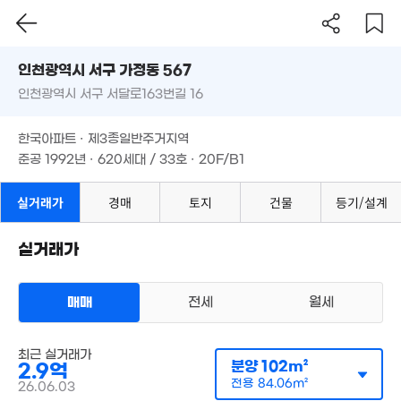
.3억
인천시 서구 가정동 567
17. 10
1억
71m²
인천광역시 서구 서달로163번길 16
도로명
1.2억
인천광역시 서구 가정동 567
필터
매물 탐색
1억
48m²
한국아파트 · 제3종일반주거지역
68m²
인천광역시 서구 서달로163번길 16
준공 1992년 · 620세대 / 33호 · 20F/B1
6,900만
1.15억
46m²
한국아파트 · 제3종일반주거지역
32m²
준공 1992년 · 620세대 / 33호 · 20F/B1
3,300만
7,000만
43m²
1.25
42m²
실거래가
경매
토지
건물
등기/설계
41m²
3.65억
5,000만
'21. 09
40m²
실거래가
1억
41m²
000만
6m²
매매
전세
월세
아파트
최근 실거래가
9,900만
매매 2억 9000만원
실거래
분양
102m²
2.9억
41m²
공급
102m²
/
전용
84m²
계약일 '26. 06
전용
84.06m²
26.06.03