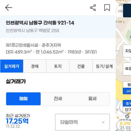
인천광역시 남동구 간석동 921-14
인천광역시 남동구 백범로 258
제1종근린생활시설 · 준주거지역
지
대지
489.3m²
· 연
1,046.52m²
· 1983년 · 3F/B1
실거래가
경매
토지
건물
등기/설계
측
실거래가
평
m
매매
전세
월세
총
12.
'19. 
단
최근 실거래가
17.25억
단일면적
8.2억
11.12.12
'21. 03