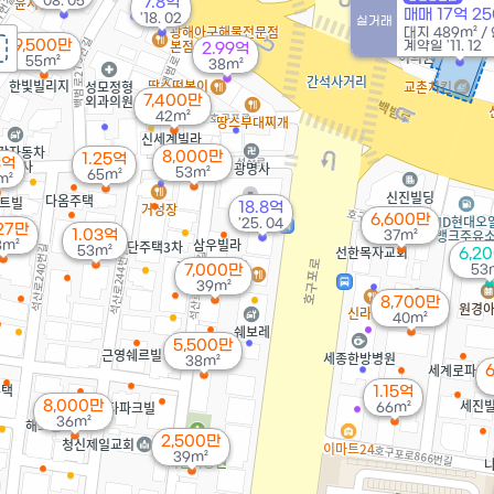
'08. 05
7.8억
82m²
매매 17억 2
'18. 02
실거래
대지
489m²
/
9,500만
계약일 '11. 12
2.99억
55m²
38m²
7,400만
42m²
8,000만
1.25억
3억
53m²
65m²
m²
18.8억
6,600만
'25. 04
27만
1.03억
37m²
3m²
53m²
6,2
7,000만
53
39m²
8,700만
40m²
5,500만
38m²
1.15억
8,000만
66m²
36m²
2,500만
39m²