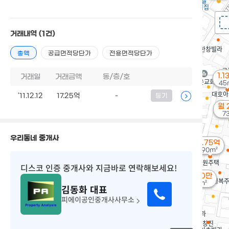
거래내역
(1건)
총액
공급면적당단가
전용면적당단가
1.1
거래일
거래금액
동/층/호
45
'11.12.12
17.25억
-
등기
월 
7
우리동네 중개사
1.75억
90m²
디스코 인증 중개사
와 지금바로 연락해보세요!
9,900만
53m²
김동화
대표
피에이공인중개사사무소