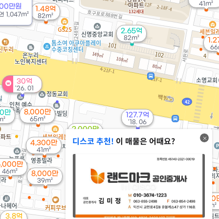
41m²
500만원
1.48억
연
1,047m²
82m²
2.65억
82m²
1.
66
30억
'26. 01
8,000만
00만
127.7억
65m²
m²
'18. 06
2,000만
'14. 06
디스코 추천!
이 매물은 어때요?
4,300만
4,800만
7,500만
41m²
43m²
43m²
6,000만
1.1억
46m²
8,000만
56m²
39m²
6,300
41m²
3.8억