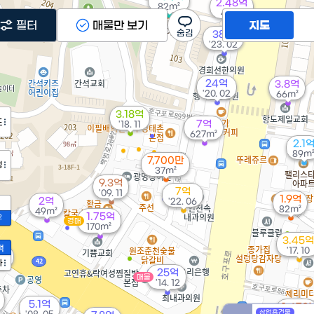
2.48억
82m²
40m²
필터
매물만 보기
지도
38억
'23. 02
24억
3.8억
'20. 02
66m²
3.18억
도
7억
'18. 11
627m²
2.1
89m
7,700만
정
37m²
9.3억
7억
'09. 11
1.9억
2억
'22. 06
82m²
49m²
1.75억
2
경매
170m²
3.45억
액
'17. 10
8억
01
가
25억
매물
'14. 12
5.1억
1.47억
상업용건물