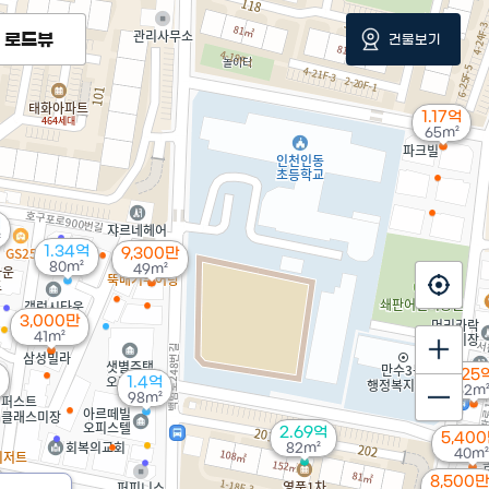
로드뷰
건물보기
1.17억
65m²
억
²
1.34억
9,300만
80m²
49m²
3,000만
41m²
1.25
1.4억
62m
98m²
2.69억
5,40
82m²
40m²
8,500만