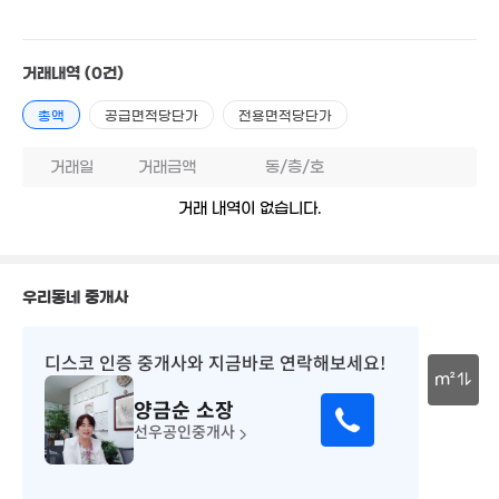
17.25억
거래내역
(0건)
'24. 10
총액
공급면적당단가
전용면적당단가
7.7억
'11. 02
거래일
거래금액
동/층/호
거래 내역이 없습니다.
5.77억
'23. 04
우리동네 중개사
20.2억
디스코 인증 중개사
와 지금바로 연락해보세요!
'25. 05
m²
양금순
소장
30m
선우공인중개사