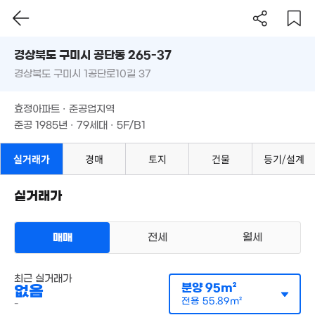
경상북도 구미시 공단동 265-37
경상북도 구미시 1공단로10길 37
도로명
7,000만
경상북도 구미시 공단동 265-37
필터
매물 탐색
48m²
효정아파트 · 준공업지역
경상북도 구미시 1공단로10길 37
준공 1985년 · 79세대 · 5F/B1
효정아파트 · 준공업지역
준공 1985년 · 79세대 · 5F/B1
실거래가
경매
토지
건물
등기/설계
실거래가
27.15억
매매
전세
월세
'14. 09
7.76억
'08. 02
아파트
최근 실거래가
매매 21억 797만원
실거래
분양
95m²
없음
월 35만
공급
0m²
/
전용
2,368m²
65m²
계약일 '17. 08
전용
55.89m²
-