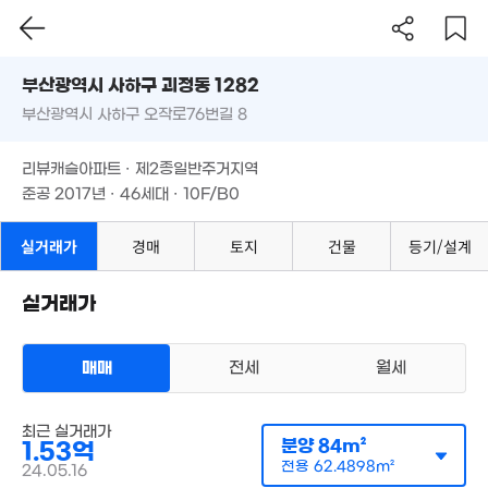
'16. 01
'09. 10
55만
부산시 사하구 괴정동 1282
3m²
1.5억
2.2억
부산광역시 사하구 오작로76번길 8
도로명
'16. 11
89m²
부산광역시 사하구 괴정동 1282
필터
매물 탐색
리뷰캐슬아파트 · 제2종일반주거지역
부산광역시 사하구 오작로76번길 8
6,800만
준공 2017년 · 46세대 · 10F/B0
'15. 06
리뷰캐슬아파트 · 제2종일반주거지역
1.57억
7,500만
'17. 05
'21. 03
준공 2017년 · 46세대 · 10F/B0
5,000만
3.42억
'22. 02
실거래가
경매
토지
건물
등기/설계
5,500만
'16. 06
5,000만
'21. 12
'23. 11
1.01억
실거래가
3,460만
34m²
'21. 03
3.25억
5,0
'20. 11
41m
매매
전세
월세
1.35억
94m²
아파트
최근 실거래가
매매 1억 5300만원
분양
84m²
1.53억
실거래
공급
84m²
/
전용
62m²
전용
62.4898m²
1.55억
24.05.16
계약일 '24. 05
1.85억
101m²