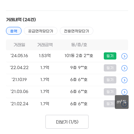
'20. 12
3.2억
거래내역
(24건)
'12. 12
9,000만
8,000만
77m²
71m²
총액
공급면적당단가
전용면적당단가
거래일
거래금액
동/층/호
'24.05.16
1.53억
101동 2층 2**호
등기
'22.04.22
1.7억
9층 9**호
등기
'21.10.19
1.7억
6층 6**호
등기
'21.03.06
1.7억
6층 6**호
등기
m²
'21.02.24
1.7억
6층 6**호
등기
30m
더보기 (
1/5
)