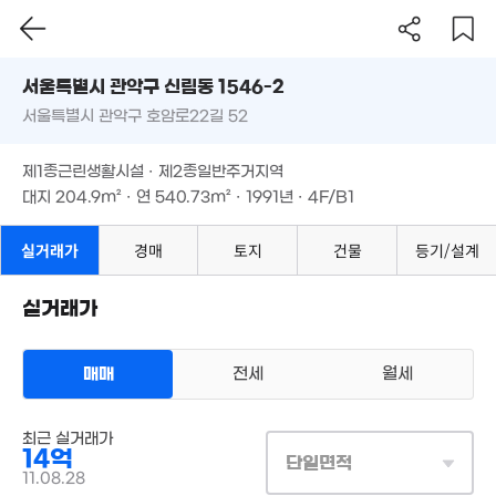
매물
1.75억
'22. 03
58m²
서울시 관악구 신림동 1546-2
서울특별시 관악구 호암로22길 52
월 55만
도로명
24m²
서울특별시 관악구 신림동 1546-2
필터
매물 탐색
21억
제1종근린생활시설 · 제2종일반주거지역
'16. 05
30억
서울특별시 관악구 호암로22길 52
대지
204.9m²
· 연
540.73m²
· 1991년 · 4F/B1
45억
'26. 06
'26. 06
65억
매물
'22. 05
제1종근린생활시설 · 제2종일반주거지역
7.8억
대지
204.9m²
· 연
540.73m²
38.5억
· 1991년 · 4F/B1
'08. 01
'21. 10
실거래가
경매
토지
건물
등기/설계
20
매물
32.9억
'15. 
28.5억
'22. 07
'26. 06
실거래가
28.8억
32.5억
월 52
'21. 01
'26. 06
30m²
1.5억
매매
전세
월세
7. 03
24억
'26. 06
25억
상업용건물
'17. 10
2.3억
최근 실거래가
매매 14억
24.5억
실거래
15.6억
53m²
14억
'21. 07
대지
205m²
/
연
530m²
단일면적
10.1억
'15. 04
계약일 '11. 08
11.08.28
'15. 04
32억