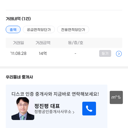
'07. 04
14.97억
18.85억
'17. 03
6.45억
'23. 09
'17. 04
거래내역
(1건)
7.95억
.9억
23억
'15. 08
. 09
30.2억
'26. 04
총액
공급면적당단가
전용면적당단가
'25. 04
18.6억
14.9억
'22. 12
'16. 08
거래일
거래금액
동/층/호
16.45억
4.34
'25. 02
59m
'11.08.28
14억
-
등기
9.7억
'07. 11
11.7억
'21. 09
16억
14
우리동네 중개사
'26. 06
1.33억
'21
2.4억
1.94억
54m²
57m²
0m²
3.5억
디스코 인증 중개사
와 지금바로 연락해보세요!
1. 07
11.7억
'23. 11
m²
2.99억
정진평
대표
14억
44m²
9.5억
2.61억
30m
'20. 11
'15. 08
정평공인중개사사무소
97m²
7억
'18. 01