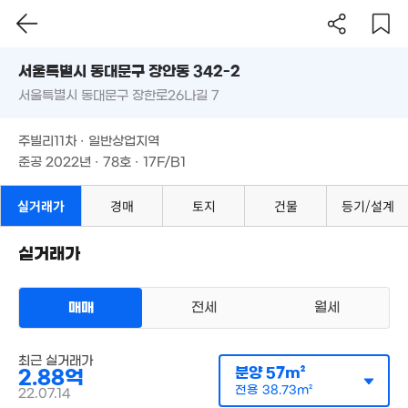
서울시 동대문구 장안동 342-2
서울특별시 동대문구 장한로26나길 7
도로명
63.55억
'09. 03
서울특별시 동대문구 장안동 342-2
필터
매물 탐색
18억
주빌리11차 · 일반상업지역
'15. 08
서울특별시 동대문구 장한로26나길 7
준공 2022년 · 78호 · 17F/B1
70.6억
'16. 02
주빌리11차 · 일반상업지역
준공 2022년 · 78호 · 17F/B1
실거래가
경매
토지
건물
등기/설계
145억
매물
10.9억
'21. 01
104.8억
매물
201m²
2,556m²
실거래가
360억
'22. 09
5.05억
69m²
5억
69m²
매매
전세
월세
3.62억
161m²
36억
오피스텔
매물
최근 실거래가
'20. 11
매매 3억 2200만원
실거래
분양
57m²
2.88억
6.3억
공급
57m²
/
전용
39m²
계약일 '22. 07
107m²
전용
38.73m²
22.07.14
53억
4.37억
6m²