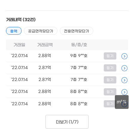
7.25억
71m²
133m²
6.42억
4.3억
106m²
87m²
3.1억
거래내역
(32건)
61m²
46.5억
'26. 07
6.3억
총액
공급면적당단가
전용면적당단가
2.9억
101m²
55m²
58억
2.8억
'26. 06
거래일
거래금액
동/층/호
45m²
5.25억
'22.07.14
2.88억
9층 9**호
등기
34m²
5억
69m²
'22.07.14
2.87억
6억
7층 7**호
등기
매물
'09. 02
월 60만
4.98억
36m²
'22.07.14
2.87억
7층 7**호
등기
97m²
2.33억
'22.07.14
2.88억
8층 8**호
등기
54m²
2.45억
24.5억
3.4억
m²
82m²
'22.07.14
2.88억
8층 8**호
등기
'26. 04
62m²
5.37억
30m
79m²
더보기 (
1/7
)