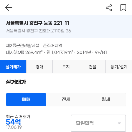
140
'26. 0
서울시 광진구 능동 221-11
서울특별시 광진구 천호대로110길 36
도로명
2.1억
70억
매물
매물
서울특별시 광진구 능동 221-11
35m²
필터
'19. 04
매물 탐색
제2종근린생활시설 · 준주거지역
서울특별시 광진구 천호대로110길 36
대지(합계)
269.4m²
· 연
1,047.19m²
· 2014년 · 9F/B1
월 80만
제2종근린생활시설 · 준주거지역
36m²
대지(합계)
269.4m²
· 연
1,047.19m²
· 2014년 · 9F/B1
66.5억
월 75만
'18. 04
실거래가
경매
토지
건물
등기/설계
45m²
51억
'24. 04
월 90만
실거래가
46m²
3억
17.3억
85m²
매물
'12. 07
149.5억
38.
매매
전세
월세
 26만
'21. 07
'17.
26m²
상업용건물
29.2억
매매 54억
15억
실거래
매물
'20. 11
최근 실거래가
19.85억
'21. 07
대지
269m²
/
연
1,047m²
54억
'18. 09
계약일 '17. 06
단일면적
17.06.19