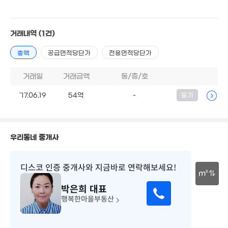
3.5억
10.45
30억
37m²
'19. 08
'26. 06
10.5억
거래내역
(1건)
'26. 06
총액
공급면적당단가
전용면적당단가
11억
'17. 03
3.64억
36m²
2.4억
거래일
거래금액
동/층/호
18.1억
41m²
'20. 01
'17.06.19
54억
-
등기
4.7억
37m²
12.4억
2,600만
'26. 06
'26. 07
2.2억
35m²
월 95만
우리동네 중개사
41m²
4.5억
6.38억
32m²
3억
'15. 03
월 55만
1.1
디스코 인증 중개사
와 지금바로 연락해보세요!
63m²
25m²
'11.
m²
월 4만
박은희
대표
33m²
30m
6.5억
행복한마을부동산
83m²
월 63만
11.89억
27m²
'06. 12