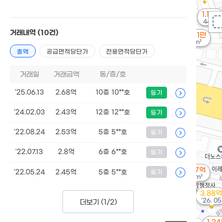
1.12억
44m²
거래내역
(10건)
8,641만
40m²
총액
공급면적당단가
전용면적당단가
거래일
거래금액
동/층/호
'25.06.13
2.68억
10층 10**호
등기
'24.02.03
2.43억
12층 12**호
등기
'22.08.24
2.53억
5층 5**호
등기
'22.07.13
2.8억
6층 6**호
등기
2.07억
'22.05.24
2.45억
5층 5**호
등기
59m²
3.88억
'26. 05
더보기 (
1/2
)