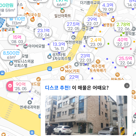
1.97억
6억
66m²
4.3억
'14. 
800만원
'19. 09
전용
59m²
6
월 110만
29억
113m²
'22. 07
27.5억
2.78억
'22. 05
'22. 06
23.1억
'22. 04
15억
40억
2.4억
'08. 03
13.3억
'22. 07
'23. 09
'16. 11
8,500만
23억
61m²
25.5억
'22. 03
'22. 04
22억
'22. 03
90억
디스코 추천!
이 매물은 어때요?
'25. 05
800만
24m²
월 43만
23m²