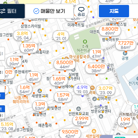
41m²
4.5억
'25. 06
필터
매물만 보기
지도
1.23억
9,000만
1.35억
66m²
46m²
62m²
8,800만
3.8억
49m²
4억
'25. 04
'21. 01
7,727만
1.35억
84m²
60m²
1.1억
도
47m²
1.1억
8,500만
39m²
5,400만
44m²
38m²
,000만
정
1.1억
51m²
1.65억
45m²
40m²
1.6억
4.9억
14억
3.07억
54m²
'19. 03
8m²
'23. 09
1.57억
2
58m²
1.3억
1
53m²
액
7
가
2.99억
1.9억
58m²
60m²
5.15억
'23. 08
9,500만
42m²