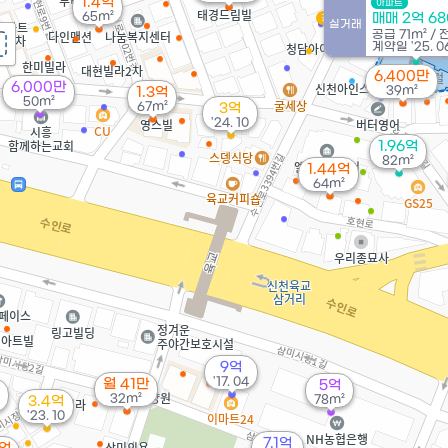
1.4억
아파트
2.15억
65m²
매매 2억 6
경매
실거래
56m²
공급
71m²
/
계약일 '25. 0
6,400만
6,000만
39m²
1.3억
50m²
67m²
3억
'24. 10
1.96억
82m²
1.44억
64m²
9억
'17. 04
월 41만
5억
32m²
78m²
3.4억
'23. 10
7.1억