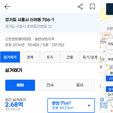
경기도 시흥시 신천동 706-1
경기도 시흥시 호현로21번길 13
1.8억
신천센트럴아파트 · 일반상업지역
55m²
지
준공 2016년 · 50세대 / 5호 · 12F/B2
실거래가
경매
토지
건물
등기/설계
7
측
실거래가
1.
평
5
m
매매
전세
월세
총
단
최근 실거래가
분양
71m²
2.68억
전용
59.23m²
25.06.13