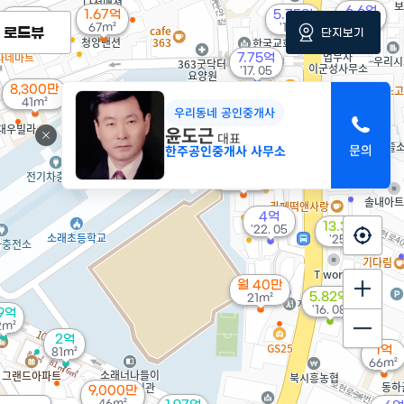
6.6억
1.67억
5.75억
2.75억
'20. 05
67m²
'17. 11
'16. 04
로드뷰
단지보기
7.75억
'17. 05
8,300만
41m²
우리동네 공인중개사
1.6억
'06. 11
윤도근
2.7억
대표
'17. 03
한주공인중개사 사무소
9,300만
33m²
4억
13.34억
'22. 05
'25. 12
월 40만
5.82억
21m²
'16. 08
.9억
2m²
2억
1억
81m²
66m²
9,000만
46m²