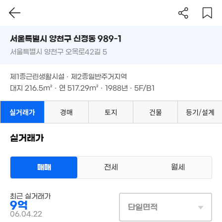
서울시 양천구 신정동 989-1
서울특별시 양천구 오목로42길 5
도로명
서울특별시 양천구 신정동 989-1
필터
매물 탐색
월 65만
49.5억
제1종근린생활시설 · 제2종일반주거지역
12.15억
57m²
'19. 01
서울특별시 양천구 오목로42길 5
대지
216.5m²
· 연
517.29m²
'15. 10
· 1988년 · 5F/B1
21.35억
매물
'09. 05
20억
4.3억
제1종근린생활시설 · 제2종일반주거지역
45억
'22. 09
80m²
6m²
대지
216.5m²
· 연
517.29m²
· 1988년 · 5F/B1
2.2억
월 84만
실거래가
경매
토지
건물
등기/설계
41m²
47m²
64억
매물
'25. 09
실거래가
9.8억
93억
116m²
매물
29.39억
매매
'26. 07
전세
월세
45억
'15. 06
경매
'26. 05
9.47억
'07. 10
상업용건물
매매 9억
최근 실거래가
실거래
9억
4.3억
대지
217m²
/
연
517m²
단일면적
3.01억
계약일 '06. 04
49m²
4.4억
06.04.22
38m²
6.6억
'07. 08