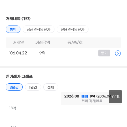
'22. 12
2.7억
68m²
거래내역
(1건)
6.95억
5.2억
66m²
3.2억
2.6억
총액
공급면적당단가
전용면적당단가
49m²
36m²
76m²
월 73만
49m²
33억
거래일
거래금액
동/층/호
0. 08
'06.04.22
9억
-
등기
.99억
실거래가 그래프
40m²
3년간
1년간
전체
2026.08
매매
9억
(2006.04)
m²
전세 거래없음
8.2억
30m
18억
'18. 08
월 7
50m