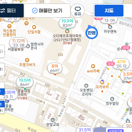
6. 08
필터
매물만 보기
지도
300억
58억
매물
'21. 12
'13. 09
19.9억
82m²
11.12억
'23. 08
매물
도
41억
매물
8억
'20. 12
정
66m²
3.5
37m
19.5억
86m²
2
2,435억
'23. 11
액
가
9
31.5억
'21.
상업용건물