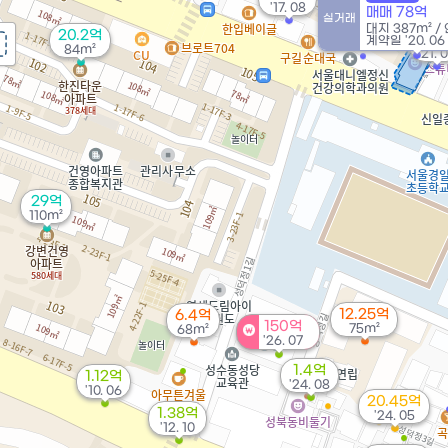
'17. 08
매매 78억
실거래
대지
387m²
/
20.2억
70
계약일 '20. 06
84m²
'21. 0
29억
110m²
12.25억
6.4억
150억
75m²
68m²
'26. 07
1.4억
1.12억
'24. 08
'10. 06
20.45억
1.38억
'24. 05
'12. 10