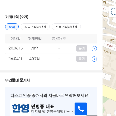
거래내역
(2건)
총액
공급면적당단가
전용면적당단가
거래일
거래금액
동/층/호
'20.06.15
78억
-
등기
'16.04.11
40.7억
-
등기
우리동네 중개사
디스코 인증 중개사
와 지금바로 연락해보세요!
민병종
대표
디지털 탑 한영중개법인(주)