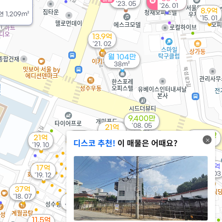
'23. 05
'26. 01
8.9억
연
1,209m²
'15. 01
억
1
13.9억
'21. 02
월 104만
38m²
9,400만
'08. 05
21억
'20. 06
5,478만
11억
21억
디스코 추천!
이 매물은 어때요?
'17. 07
'17. 05
'19. 10
23억
80m²
22.5억
7.2억
17억
47억
'24. 11
'18. 03
'19. 12
'19. 04
6억
37억
94m²
'18. 07
28억
87억
'23. 07
'25. 10
85억
11.5억
'19. 01