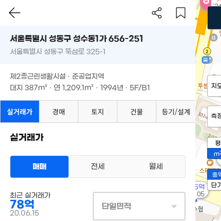
'2
서울특별시 성동구 성수동1가 656-251
서울특별시 성동구 뚝섬로 325-1
제2종근린생활시설 · 준공업지역
지
대지
387m²
· 연
1,209.1m²
· 1994년 · 5F/B1
실거래가
경매
토지
건물
등기/설계
측
실거래가
평
m
매매
전세
월세
총
단
255억
'26. 05
최근 실거래가
78억
단일면적
20.06.15