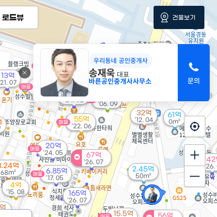
로드뷰
건물보기
19억
18.91억
'26. 04
'13. 07
우리동네 공인중개사
258억
9.5억
매물
매물
'22. 05
송재욱
'15. 08
대표
13억
바른공인중개사사무소
'21. 07
5.2억
매물
104m²
33.8억
매물
3억
'24. 02
매물
'06. 09
32억
61억
55억
'12. 04
억
0m²
매물
'22. 06
²
20억
매물
'24. 05
67억
42
'26. 07
3.24억
'26.
2.45억
6.85억
68m²
매물
50m²
'17. 05
4억
'15. 08
165억
'26. 07
0억
15.5억
 04
56억
매물