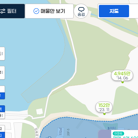
필터
매물만 보기
지도
도
정
4,945만
'14. 06
2
152만
액
'23. 11
가
지
아파트
지