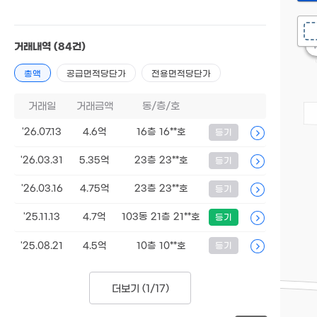
거래내역
(84건)
총액
공급면적당단가
전용면적당단가
거래일
거래금액
동/층/호
'26.07.13
4.6억
16층 16**호
등기
'26.03.31
5.35억
23층 23**호
등기
'26.03.16
4.75억
23층 23**호
등기
'25.11.13
4.7억
103동 21층 21**호
등기
'25.08.21
4.5억
10층 10**호
등기
더보기 (
1/17
)