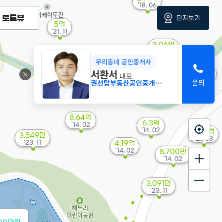
'18. 06
로드뷰
단지보기
5억
'21. 11
3.06억
'19. 12
우리동네 공인중개사
서환서
3.98억
대표
'18. 11
권선탑부동산공인중개사사무소
8.64억
6.3억
'14. 02
'14. 02
7.42억
3,549만
'21. 03
'23. 11
4.19억
'14. 02
8,700만
'14. 02
3,091만
'23. 11