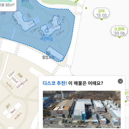
000만원
전용
85m²
3억
'13. 02
3.8억
'20. 06
디스코 추천!
이 매물은 어때요?
2,38
'14. 0