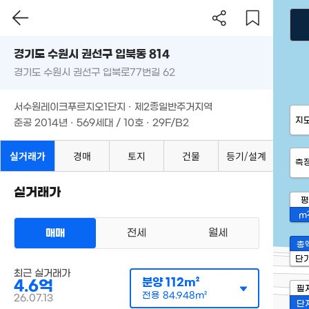
경기도 수원시 권선구 입북동 814
경기도 수원시 권선구 입북로77번길 62
서수원레이크푸르지오1단지 · 제2종일반주거지역
지
준공 2014년 · 569세대 / 10호 · 29F/B2
실거래가
경매
토지
건물
등기/설계
측
실거래가
평
m
매매
전세
월세
총
단
최근 실거래가
분양
112m²
4.6억
필
전용
84.948m²
26.07.13
단