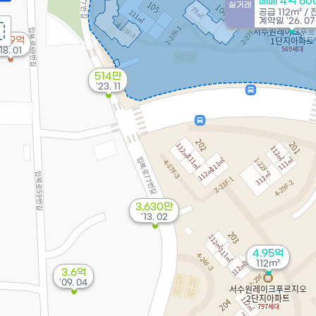
매매 4억 6
실거래
공급
112m²
/
계약일 '26. 07
8.99억
'18. 01
514만
'23. 11
3,630만
'13. 02
4.95억
112m²
3.6억
'09. 04