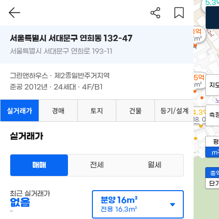
5.3
63m
1.1억
서울특별시 서대문구 연희동 132-47
97m²
서울특별시 서대문구 연희로 193-11
그린앤하우스 · 제2종일반주거지역
2.95억
49m²
지
준공 2012년 · 24세대 · 4F/B1
실거래가
경매
토지
건물
등기/설계
4.3억
측
'18. 08
실거래가
평
m
매매
전세
월세
총
단
최근 실거래가
분양
16m²
없음
전용
16.3m²
-