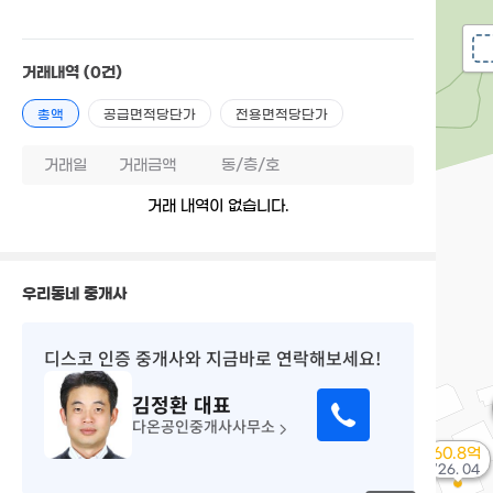
거래내역
(0건)
총액
공급면적당단가
전용면적당단가
거래일
거래금액
동/층/호
거래 내역이 없습니다.
우리동네 중개사
디스코 인증 중개사
와 지금바로 연락해보세요!
김정환
대표
다온공인중개사사무소
60.8억
'26. 04