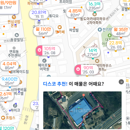
18.
만원/9만원
16.3억
'18.
용
17m²
235m²
4.85억
20.81억
82m²
'19. 11
월 110만
월 35만
56m²
48m²
22.8억
'26. 03
105억
14억
'26. 08
271m²
4.04억
90억
85m²
'25. 03
9,400만
32억
디스코 추천!
이 매물은 어때요?
25m²
'18. 03
2.61억
35억
76m²
'26. 06
23.55억
'21. 06
9.5억
'13. 11
월 120만