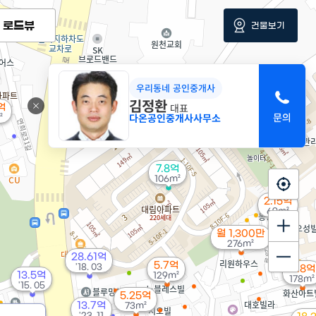
로드뷰
건물보기
우리동네 공인중개사
김정환
대표
억
다온공인중개사사무소
²
7.8억
106m²
2.15억
69m²
월 1,300만
276m²
28.61억
5.7억
'18. 03
11.8억
13.5억
129m²
178m²
'15. 05
5.25억
13.7억
73m²
'23. 11