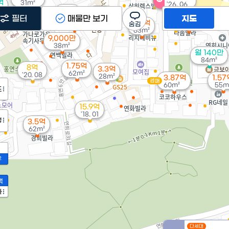
억
31m²
'26. 06
²
2.9억
3.2억
필터
38m²
매물만 보기
월 34만
지도
67m²
3.3억
46m²
63m²
9,000만
38m²
월 140만
84m²
1.75억
8억
3.3억
62m²
'20. 08
28m²
3.87억
1.57
경매
60m²
55m
도
15.9억
'18. 01
정
3.5억
62m²
2
액
가
다세대