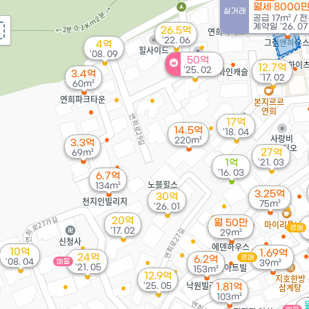
월세 8000
실거래
공급
17m²
/
전
계약일 '26. 07
26.5억
'22. 06
4억
'08. 09
50억
12.7억
'25. 02
3.4억
'17. 02
60m²
17억
14.5억
'18. 04
220m²
3.3억
27억
69m²
1억
'21. 03
'16. 03
6.7억
134m²
3.25억
30억
75m²
'26. 01
20억
월 50만
경매
'17. 02
29m²
10억
1.69억
24억
경매
6.2억
'08. 04
매물
39m²
'21. 05
153m²
12.9억
'25. 05
1.81억
103m²