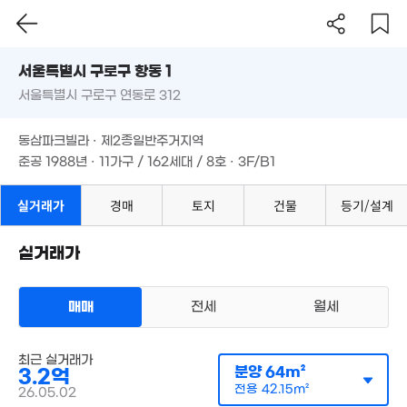
25.7억
서울시 구로구 항동 1
'11. 04
서울특별시 구로구 연동로 312
4.1억
도로명
89m²
서울특별시 구로구 항동 1
필터
매물 탐색
동삼파크빌라 · 제2종일반주거지역
서울특별시 구로구 연동로 312
준공 1988년 · 11가구 / 162세대 / 8호 · 3F/B1
동삼파크빌라 · 제2종일반주거지역
준공 1988년 · 11가구 / 162세대 / 8호 · 3F/B1
실거래가
경매
토지
건물
등기/설계
실거래가
매매
전세
월세
아파트
매매 3억 2000만원
실거래
공급
64m²
/
전용
42m²
최근 실거래가
계약일 '26. 05
분양
64m²
3.2억
전용
42.15m²
26.05.02