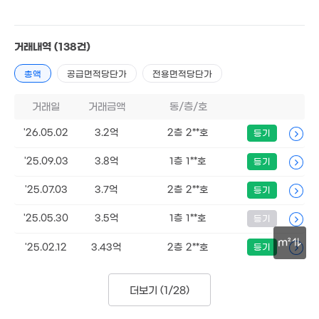
거래내역
(138건)
5.13억
총액
공급면적당단가
전용면적당단가
141m²
4.3억
2.95억
112m²
74m²
4.46억
거래일
거래금액
동/층/호
111m²
2.2억
'26.05.02
3.2억
2층 2**호
등기
67m²
1.51억
2.75억
'25.09.03
3.8억
1층 1**호
등기
'24. 08
64m²
'25.07.03
3.7억
2층 2**호
등기
'25.05.30
3.5억
1층 1**호
등기
m²
'25.02.12
3.43억
2층 2**호
등기
30m
더보기 (
1/28
)