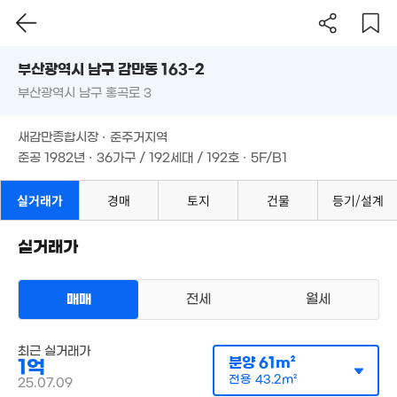
부산시 남구 감만동 163-2
2.0
96m
부산광역시 남구 홍곡로 3
도로명
1.05억
2.74억
75m²
부산광역시 남구 감만동 163-2
필터
매물 탐색
'23. 06
새감만종합시장 · 준주거지역
부산광역시 남구 홍곡로 3
준공 1982년 · 36가구 / 192세대 / 192호 · 5F/B1
2,739만
8,711만
9,900만
'22. 10
'22. 10
'26. 01
.73억
새감만종합시장 · 준주거지역
2. 05
6,000만
준공 1982년 · 36가구 / 192세대 / 192호 · 5F/B1
'17. 02
5.15억
3.43억
'16. 09
'22. 10
2억
실거래가
경매
토지
건물
등기/설계
1.6억
'26. 06
'20. 02
1.
실거래가
1.32억
11.25억
'17.
'24. 10
'22. 10
534만
3. 06
매매
전세
월세
다세대
6,30
매매 1억
'15. 1
3,220만
실거래
공급
61m²
/
전용
43m²
'22. 10
계약일 '25. 07
1.4억
최근 실거래가
'23. 09
분양
61m²
6.5억
1억
'17. 08
전용
43.2m²
25.07.09
8.13억