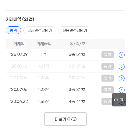
14억
'22. 10
'21. 05
5.42억
2.5억
'22. 10
'16. 07
거래내역
(21건)
3.5억
'17. 05
1.7억
2.4
총액
공급면적당단가
전용면적당단가
'21. 10
'19. 0
1.8억
거래일
거래금액
동/층/호
'19. 07
2.4억
'25.07.09
1억
5층 5**호
등기
'18. 09
'20.09.16
8,230만
1.61억
3층 3**호
1.7
등기
758만
41m²
'18. 
'22. 10
1.78억
'22. 10
'20.07.06
1.28억
3층 3**호
등기
71억
2.45억
1.69
8. 08
'20. 07
'23. 0
'20.07.06
1.28억
3층 3**호
등기
2.75억
'26. 01
m²
1.4억
'20.06.22
1.55억
4층 4**호
등기
'12. 08
1,800만
30m
'22. 01
1.85억
더보기 (
1/5
)
'23. 06