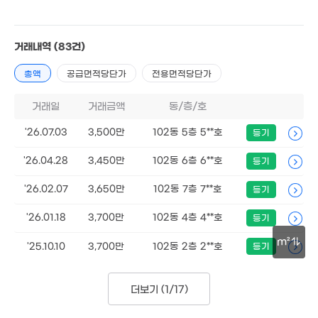
거래내역
(83건)
총액
공급면적당단가
전용면적당단가
거래일
거래금액
동/층/호
'26.07.03
3,500만
102동 5층 5**호
등기
'26.04.28
3,450만
102동 6층 6**호
등기
'26.02.07
3,650만
102동 7층 7**호
등기
'26.01.18
3,700만
102동 4층 4**호
등기
m²
'25.10.10
3,700만
102동 2층 2**호
등기
30m
더보기 (
1/17
)