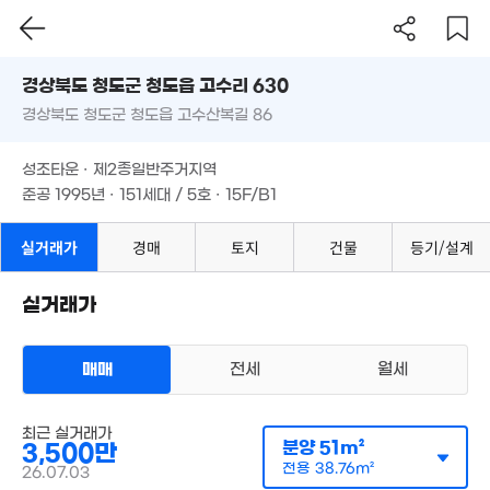
137m²
'21. 06
경상북도 청도군 청도읍 고수리 630
2,673만
경상북도 청도군 청도읍 고수산복길 86
'12. 11
도로명
경상북도 청도군 청도읍 고수리 630
필터
매물 탐색
성조타운 · 제2종일반주거지역
2.06억
경상북도 청도군 청도읍 고수산복길 86
1.18억
4,750만
준공 1995년 · 151세대 / 5호 · 15F/B1
'21. 09
83m²
'06. 08
2,700만
성조타운 · 제2종일반주거지역
'06. 05
준공 1995년 · 151세대 / 5호 · 15F/B1
1,200만
7,000만
'25. 08
실거래가
경매
토지
건물
등기/설계
85m²
452만
'18. 05
실거래가
6,000만
84m²
5억
'14. 10
3,800만
매매
전세
월세
52m²
아파트
매매 3500만원
최근 실거래가
실거래
공급
51m²
/
전용
39m²
분양
51m²
3,500만
계약일 '26. 07
1
전용
38.76m²
26.07.03
'12. 