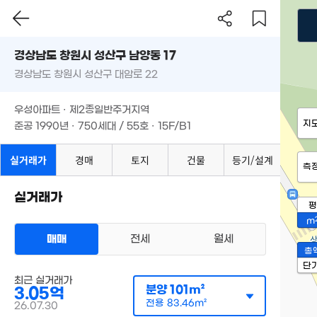
경상남도 창원시 성산구 남양동 17
경상남도 창원시 성산구 대암로 22
우성아파트 · 제2종일반주거지역
지
준공 1990년 · 750세대 / 55호 · 15F/B1
실거래가
경매
토지
건물
등기/설계
측
실거래가
평
m
매매
전세
월세
총
단
최근 실거래가
분양
101m²
3.05억
전용
83.46m²
26.07.30