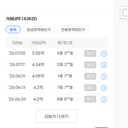
거래내역
(435건)
총액
공급면적당단가
전용면적당단가
거래일
거래금액
동/층/호
'26.07.30
3.05억
3층 3**호
등기
'26.07.17
4.34억
2층 2**호
등기
'26.06.19
4.05억
1층 1**호
등기
'26.06.13
4.2억
7층 7**호
등기
'26.06.03
4.2억
8층 8**호
등기
더보기 (
1/87
)