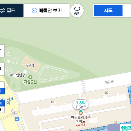
필터
매물만 보기
지도
도
정
2
3.6억
액
115m²
가
아파트