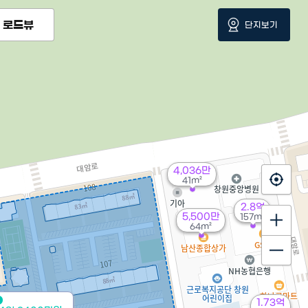
로드뷰
단지보기
4,036만
41m²
2.8억
5,500만
157m²
64m²
1.73억