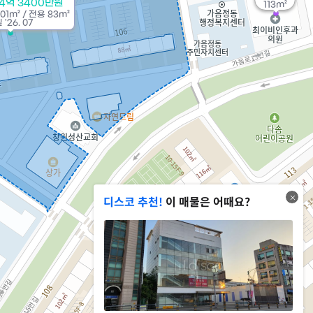
4억 3400만원
113m²
101m²
/
전용
83m²
'26. 07
디스코 추천!
이 매물은 어때요?
2.4억