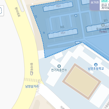
매매 
실거래
공급
계약일 