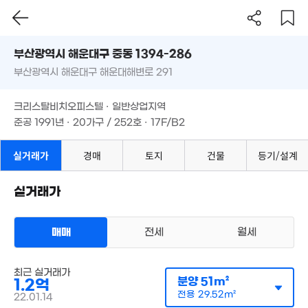
57억
부산시 해운대구 중동 1394-286
11.38억
'23. 03
'16. 05
부산광역시 해운대구 해운대해변로 291
도로명
부산광역시 해운대구 중동 1394-286
40억
필터
매물 탐색
1.27억
크리스탈비치오피스텔 · 일반상업지역
'19. 08
'18. 11
부산광역시 해운대구 해운대해변로 291
준공 1991년 · 20가구 / 252호 · 17F/B2
150억
36.79억
'20. 07
'21. 05
크리스탈비치오피스텔 · 일반상업지역
26억
'17. 04
준공 1991년 · 20가구 / 252호 · 17F/B2
90.2억
56억
'21. 03
'25. 11
실거래가
경매
토지
건물
등기/설계
61.8억
12억
'17. 05
4.5억
'19. 05
실거래가
49m²
5,000만
6.8억
'16. 05
매매
전세
월세
'22. 10
1.6억
46m²
오피스텔
5.5억
매매 1억 2000만원
실거래
최근 실거래가
71m²
공급
51m²
/
전용
30m²
분양
51m²
1.2억
계약일 '22. 01
전용
29.52m²
22.01.14
8,000만