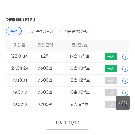
'07. 03
4.3
'06.
1.74억
73m²
거래내역
(51건)
1.36억
21.5억
69m²
19.4억
441m²
총액
공급면적당단가
전용면적당단가
775m²
거래일
거래금액
동/층/호
11.44억
'14. 07
'22.01.14
1.2억
17층 17**호
등기
'21.04.24
7,600만
13층 13**호
등기
'19.10.31
7,500만
12층 12**호
등기
'19.07.17
7,500만
10층 10**호
등기
m²
'19.07.17
7,700만
6층 6**호
등기
30m
더보기 (
1/11
)