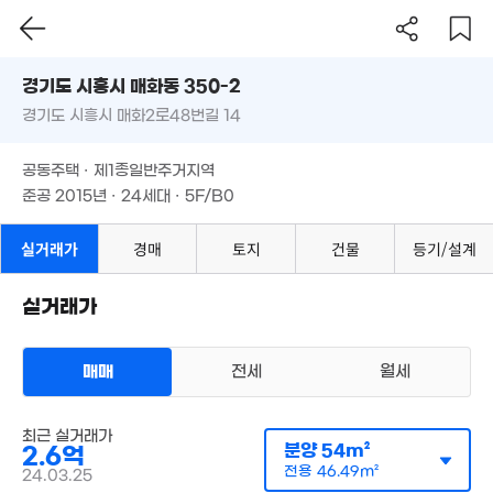
73m²
1억
경기도 시흥시 매화동 350-2
58m²
경기도 시흥시 매화2로48번길 14
도로명
1.9억
1.53
'06. 11
경기도 시흥시 매화동 350-2
필터
매물 탐색
55m
공동주택 · 제1종일반주거지역
1.43억
경기도 시흥시 매화2로48번길 14
준공 2015년 · 24세대 · 5F/B0
79m²
1.5억
공동주택 · 제1종일반주거지역
2억
52m²
7,200
'15. 09
준공 2015년 · 24세대 · 5F/B0
41m²
1.07억
2억
실거래가
경매
토지
건물
등기/설계
51m²
99m²
1억
실거래가
'17. 05
4.5억
'20. 11
매매
전세
월세
다세대
매매 1억 4500만원
최근 실거래가
실거래
2,720만
분양
54m²
2.6억
공급
56m²
/
전용
48m²
'21. 05
계약일 '25. 01
전용
46.49m²
24.03.25