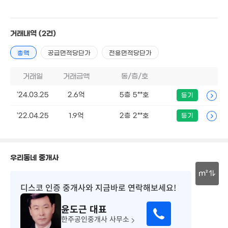
1.3억
1.4억
66m²
55m²
4.8억
거래내역
(2건)
'19. 02
7.78억
'17. 09
총액
공급면적당단가
전용면적당단가
1억
1.7억
1.44억
41m²
66m²
4,230만
1.35억
50m²
거래일
거래금액
동/층/호
'17. 09
58m²
1.0
7,000만
'24.03.25
2.6억
5층 5**호
72m
등기
41m²
1.75억
2.8
77m²
'22.04.25
1.9억
2층 2**호
등기
1.35억
'22. 
54m²
1억
1.09억
41m²
36m²
우리동네 중개사
.95억
18. 08
m²
디스코 인증 중개사
와 지금바로 연락해보세요!
30m
윤도근
대표
한주공인중개사 사무소