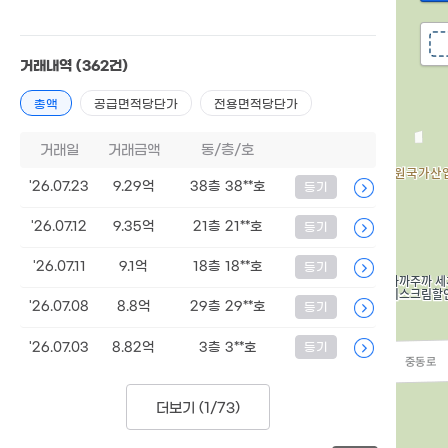
거래내역
(362건)
총액
공급면적당단가
전용면적당단가
거래일
거래금액
동/층/호
'26.07.23
9.29억
38층 38**호
등기
'26.07.12
9.35억
21층 21**호
등기
'26.07.11
9.1억
18층 18**호
등기
'26.07.08
8.8억
29층 29**호
등기
'26.07.03
8.82억
3층 3**호
등기
더보기 (
1/73
)