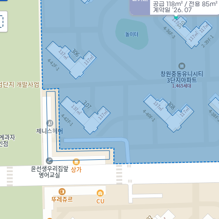
공급
118m²
/
전용
85m²
계약일 '26. 07