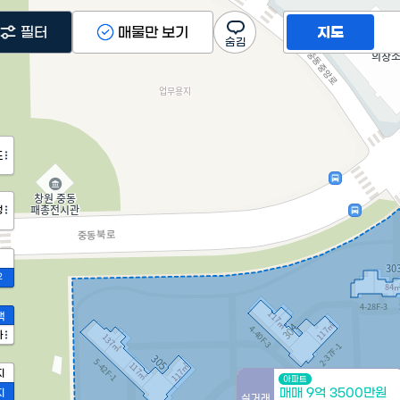
필터
매물만 보기
지도
도
정
2
액
가
지
아파트
매매 9억 3500만원
지
실거래