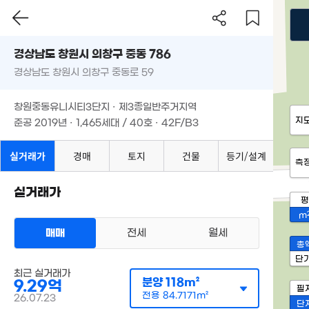
경상남도 창원시 의창구 중동 786
경상남도 창원시 의창구 중동로 59
창원중동유니시티3단지 · 제3종일반주거지역
지
준공 2019년 · 1,465세대 / 40호 · 42F/B3
실거래가
경매
토지
건물
등기/설계
측
실거래가
평
m
매매
전세
월세
총
단
최근 실거래가
분양
118m²
9.29억
필
전용
84.7171m²
26.07.23
단