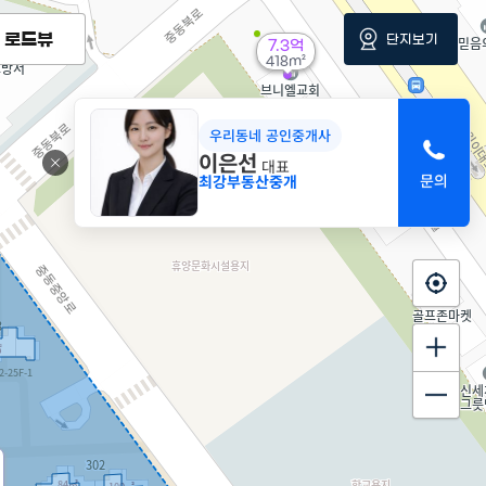
로드뷰
단지보기
7.3억
418m²
18억
우리동네 공인중개사
'15. 12
이은선
대표
최강부동산중개