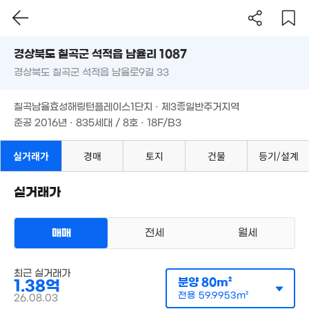
경상북도 칠곡군 석적읍 남율리 1087
경상북도 칠곡군 석적읍 남율로9길 33
도로명
경상북도 칠곡군 석적읍 남율리 1087
필터
매물 탐색
칠곡남율효성해링턴플레이스1단지 · 제3종일반주거지역
경상북도 칠곡군 석적읍 남율로9길 33
준공 2016년 · 835세대 / 8호 · 18F/B3
칠곡남율효성해링턴플레이스1단지 · 제3종일반주거지역
준공 2016년 · 835세대 / 8호 · 18F/B3
실거래가
경매
토지
건물
등기/설계
실거래가
매매
전세
월세
아파트
매매 1억 9700만원
최근 실거래가
실거래
공급
98m²
/
전용
분양
75m²
80m²
1.38억
계약일 '26. 07
2.5억
전용
59.9953m²
26.08.03
48m²