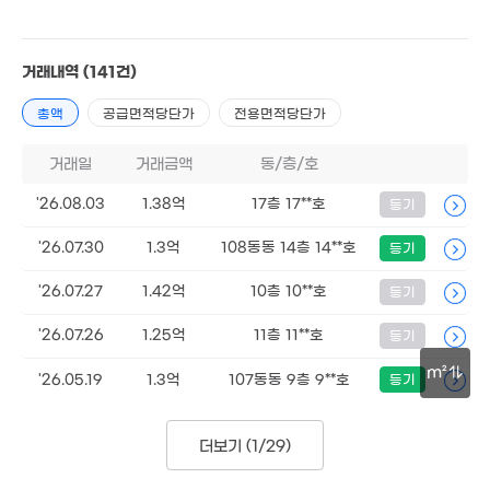
5억
'16. 10
거래내역
(141건)
2.39억
6,641만
'16. 12
'14. 02
총액
공급면적당단가
전용면적당단가
5.4억
거래일
거래금액
동/층/호
'16. 11
895만
'13. 12
'26.08.03
1.38억
17층 17**호
등기
1.1억
5.2억
'15. 05
2.78억
'18. 02
'17. 08
'26.07.30
1.3억
108동동 14층 14**호
등기
9.05억
1.93억
'22. 03
'19. 07
'26.07.27
1.42억
10층 10**호
등기
15억
'23. 02
'26.07.26
1.25억
11층 11**호
등기
3.12억
'16. 09
m²
'26.05.19
1.3억
107동동 9층 9**호
등기
2.
'16.
50m
1.58억
더보기 (
1/29
)
'16. 09