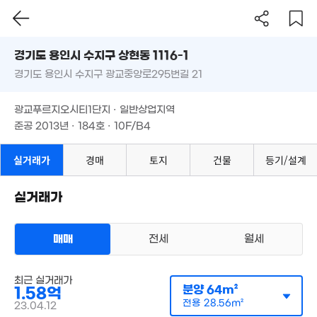
경기도 용인시 수지구 상현동 1116-1
경기도 용인시 수지구 광교중앙로295번길 21
도로명
경기도 용인시 수지구 상현동 1116-1
필터
매물 탐색
광교푸르지오시티1단지 · 일반상업지역
경기도 용인시 수지구 광교중앙로295번길 21
준공 2013년 · 184호 · 10F/B4
145억
매물
'21. 06
광교푸르지오시티1단지 · 일반상업지역
12억
준공 2013년 · 184호 · 10F/B4
1,132m²
실거래가
경매
토지
건물
등기/설계
실거래가
1.35억
3.2억
경매
60m²
205m²
매매
전세
월세
오피스텔
최근 실거래가
매매 1억 3800만원
실거래
3억
분양
64m²
1.58억
공급
56m²
/
전용
25m²
155m²
계약일 '23. 11
전용
28.56m²
23.04.12