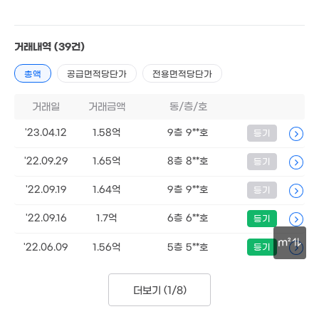
거래내역
(39건)
1.1억
1.35억
총액
공급면적당단가
전용면적당단가
59m²
56m²
거래일
거래금액
동/층/호
12.5
91m
'23.04.12
1.58억
9층 9**호
등기
1.5억
1.59억
82m²
0m²
'22.09.29
1.65억
8층 8**호
등기
12.02
263m²
1.34억
'22.09.19
1.64억
9층 9**호
등기
63m²
4억
156m²
'22.09.16
1.7억
6층 6**호
등기
m²
'22.06.09
1.56억
5층 5**호
등기
1.03억
19m²
30m
1.8억
64m²
1.
더보기 (
1/8
)
56