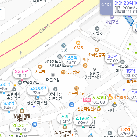
'21
매매 23억 
실거래
대지
200m²
계약일 '21. 01
30억
1.65억
'17. 09
63m²
15억
32.5억
'23. 07
'11. 11
.66억
5,300만
168m²
33m²
3
'07
6.63억
매물
'06. 08
3.3억
84m²
6억
4.55억
116m²
89m²
28.25억
1.3억
'25. 01
67m²
억