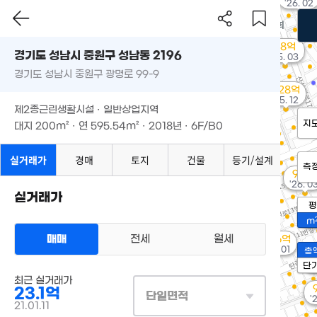
'26. 02
7.8억
경기도 성남시 중원구 성남동 2196
'25. 03
경기도 성남시 중원구 광명로 99-9
7.28억
'25. 12
제2종근린생활시설 · 일반상업지역
지
대지
200m²
· 연
595.54m²
· 2018년 · 6F/B0
실거래가
경매
토지
건물
등기/설계
측
9.6억
'26. 0
실거래가
평
8.
m
'25
매매
전세
월세
10.6억
'26. 01
총
8
단
'2
최근 실거래가
23.1억
단일면적
'
21.01.11