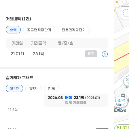
거래내역
(1건)
총액
공급면적당단가
전용면적당단가
거래일
거래금액
동/층/호
'21.01.11
23.1억
-
등기
실거래가 그래프
3
3년간
1년간
전체
2026.08
매매
23.1억
(2021.01)
1.15억
전세 거래없음
65m²
46.2억
51.32