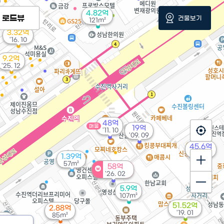
4.82억
로드뷰
건물보기
121m²
3.32억
'16. 10
9.2억
'25. 12
48억
매물
19억
'11. 10
'09. 09
45.6억
'20. 12
1.39억
57m²
58억
'26. 02
5.9억
107m²
51.52억
2.88억
'19. 01
85m²
6억