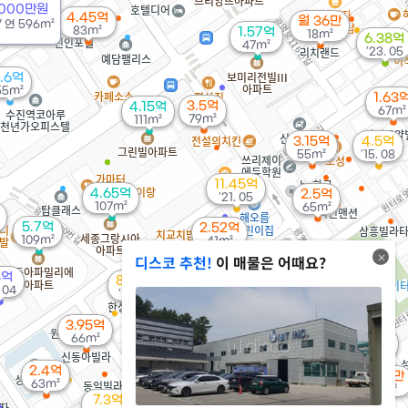
. 09
1000만원
4.45억
월 36만
/
연
596m²
83m²
1.57억
18m²
6.38억
47m²
'23. 05
1.6억
55m²
1.63
3.5억
4.15억
67m²
79m²
111m²
3.15억
4.5억
55m²
'15. 08
11.45억
4.65억
2.5억
'21. 05
107m²
65m²
5.7억
2.52억
109m²
41m²
디스코 추천!
이 매물은 어때요?
2.4억
8억
41m²
3.45억
8.35억
. 04
66m²
'12. 04
5.8억
3.95억
5.9억
'19. 04
66m²
2.62억
'25. 07
64m²
2.4억
11.2억
월 82만
63m²
'19. 12
63m²
7.3억