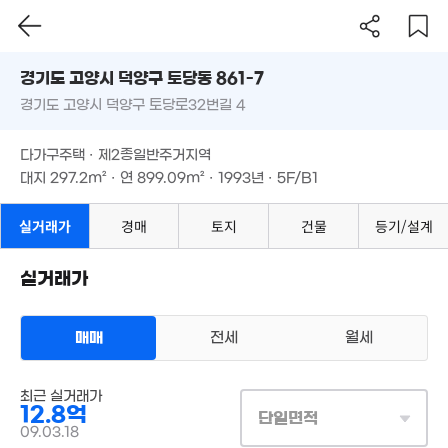
2,830만
'21. 10
'18. 0
'21. 04
경기도 고양시 덕양구 토당동 861-7
80만
24. 03
경기도 고양시 덕양구 토당로32번길 4
도로명
29.92억
'20. 12
9.25억
경기도 고양시 덕양구 토당동 861-7
필터
매물 탐색
'15. 07
다가구주택 · 제2종일반주거지역
경기도 고양시 덕양구 토당로32번길 4
2.8억
대지
297.2m²
· 연
899.09m²
29.8억
· 1993년 · 5F/B1
5.98억
76m²
'21. 04
'13. 09
다가구주택 · 제2종일반주거지역
대지
297.2m²
· 연
899.09m²
· 1993년 · 5F/B1
2.95억
83m²
실거래가
경매
토지
건물
등기/설계
21억
'12. 10
4.2억
실거래가
82m²
5.05억
1,760만
85m²
'19. 12
2.17억
71m²
매매
전세
월세
3.47억
상업용건물
2.5억
최근 실거래가
매매 12억 8000만원
80m²
55m²
실거래
12.8억
대지
297m²
/
연
899m²
단일면적
계약일 '09. 03
09.03.18
1.9억