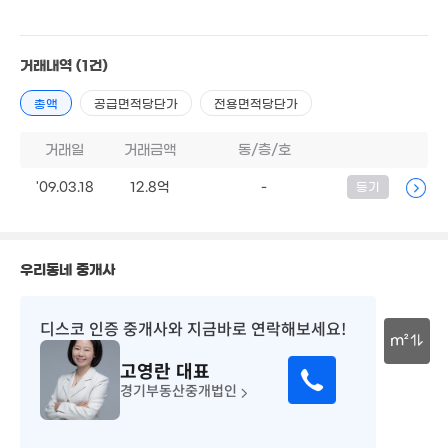
56m²
2.75억
68m²
월 4
19m
거래내역
(1건)
3.05억
총액
공급면적당단가
전용면적당단가
52m²
거래일
거래금액
동/층/호
2.45억
40m²
'09.03.18
12.8억
-
등기
4,100만
우리동네 중개사
'20. 12
5,060만
'19. 12
6.85억
디스코 인증 중개사
와 지금바로 연락해보세요!
4.
'20. 12
m²
'25.
고영란
대표
5.35억
30m
경기부동산중개법인
'17. 06