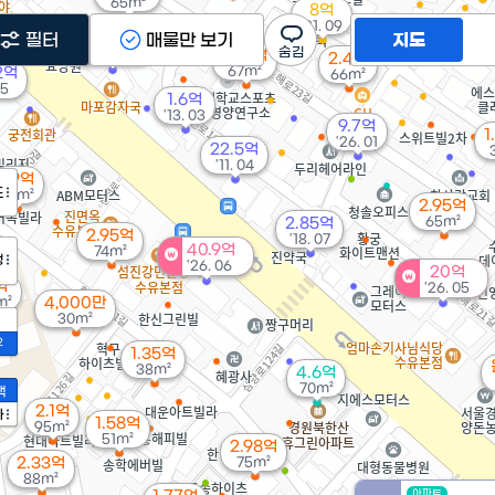
65m²
8억
'21. 09
2.73억
필터
19억
매물만 보기
지도
59m²
'26. 01
1.72억
2.4억
67m²
2억
66m²
05
1.6억
'13. 03
9.7억
1
'26. 01
22.5억
'11. 04
1.9억
도
66m²
2.95억
65m²
2.85억
2.95억
'18. 07
40.9억
74m²
정
'26. 06
20억
억
'26. 05
m²
4,000만
30m²
2
1.35억
38m²
4.6억
70m²
액
2.1억
가
1.58억
95m²
51m²
2.98억
2.33억
75m²
88m²
아파트