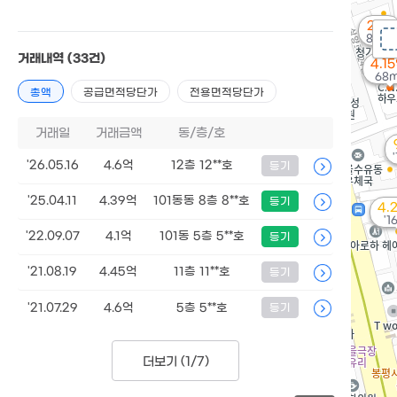
2.1억
82m²
거래내역
(33건)
4.1
68m
총액
공급면적당단가
전용면적당단가
거래일
거래금액
동/층/호
'
'26.05.16
4.6억
12층 12**호
등기
'25.04.11
4.39억
101동동 8층 8**호
등기
4.
'16
'22.09.07
4.1억
101동 5층 5**호
등기
'21.08.19
4.45억
11층 11**호
등기
'21.07.29
4.6억
5층 5**호
등기
더보기 (
1/7
)