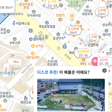
44
6.7억
'26. 04
전용
85m²
2.9억
6
63m²
2.09억
36m²
1.7억
55m²
10.95억
'20. 06
60억
'26. 05
디스코 추천!
이 매물은 어때요?
4.35억
5.4억
'20. 07
'21. 02
월 85만
57m²
6.3억
'21. 01
10.
'25. 