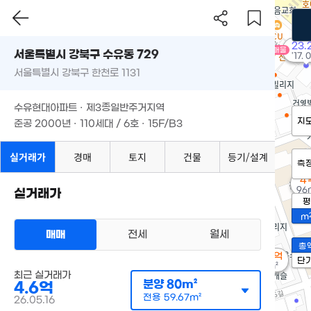
23.
매물
서울특별시 강북구 수유동 729
'17. 
서울특별시 강북구 한천로 1131
수유현대아파트 · 제3종일반주거지역
지
준공 2000년 · 110세대 / 6호 · 15F/B3
실거래가
경매
토지
건물
등기/설계
측
4
96
실거래가
평
m
매매
전세
월세
총
2.38억
단
48m²
최근 실거래가
분양
80m²
4.6억
전용
59.67m²
26.05.16