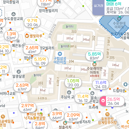
1.77억
매매 6억
118m²
실거래
공급
113m²
/
계약일 '26. 0
5억
9.7억
²
'20. 06
1.3억
53m²
9.2억
2.65억
14. 10
41m²
5.85억
83m²
5.15억
'16. 09
22억
. 11
1.05억
11.6억
2.63억
'20. 03
'24. 03
67m²
11.4억
26.5억
'16. 12
'26. 04
2.97억
61m²
3.9억
2.09억
66m²
63m²
2.8억
84m²