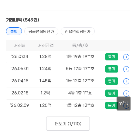
매매 1억 2800만원
실거래
공급
79m²
/
전용
60m²
계약일 '26. 07
거래내역
(549건)
5.78억
총액
공급면적당단가
전용면적당단가
'11. 05
1.53억
거래일
거래금액
동/층/호
101m²
'26.07.14
1.28억
1동 19층 19**호
등기
5.57억
'26.06.01
1.24억
5동 17층 17**호
3.6억
등기
'20. 03
'17. 12
9,000만
'26.04.18
1.45억
1동 12층 12**호
등기
81m²
8,750만
'26.02.18
1.2억
4동 1층 1**호
등기
4.25억
21m²
60.5억
'13. 09
'24. 07
m²
'26.02.09
1.25억
1동 12층 12**호
등기
9.85억
2.13억
'20. 06
30m
8. 04
월 60만
1.1억
더보기 (
1/110
)
86m²
77m²