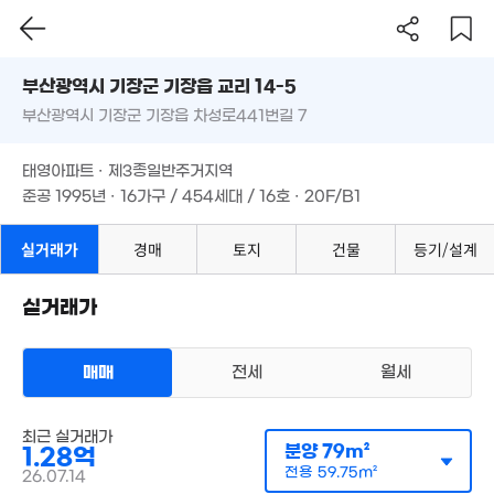
'06. 12
부산시 기장군 기장읍 교리 14-5
4.19억
'16. 10
부산광역시 기장군 기장읍 차성로441번길 7
도로명
8,700만
'14. 08
부산광역시 기장군 기장읍 교리 14-5
필터
매물 탐색
태영아파트 · 제3종일반주거지역
부산광역시 기장군 기장읍 차성로441번길 7
준공 1995년 · 16가구 / 454세대 / 16호 · 20F/B1
144만
3.4
'07. 06
113m
태영아파트 · 제3종일반주거지역
준공 1995년 · 16가구 / 454세대 / 16호 · 20F/B1
실거래가
경매
토지
건물
등기/설계
1.21억
82m²
실거래가
매매
전세
월세
186만
최근 실거래가
'06. 12
분양
79m²
1.28억
26억
전용
59.75m²
26.07.14
'12. 01
아파트