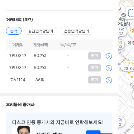
거래내역
(3건)
6.07억
총액
공급면적당단가
전용면적당단가
'13. 03
8.15억
거래일
거래금액
동/층/호
'23. 09
'09.02.17
50.7억
-
등기
11.7
'09.02.17
50.7억
-
등기
'23. 0
'06.11.14
36억
-
등기
우리동네 중개사
3.9억
디스코 인증 중개사
와 지금바로 연락해보세요!
'09. 01