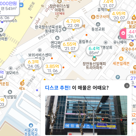
7.4억
7000만원
'21. 07
/
연
541m²
2
200억
4.95억
26. 06
'20. 07
4.78억
'22. 09
44
'26.
6.55억
6.4억
'21. 07
85m²
6.3억
'24. 05
3.85억
'11. 06
5억
04
2
'13.
7.45억
디스코 추천!
이 매물은 어때요?
106m²
7,500만
39m²
4억
 03
3.5억
4억
72m²
103m²
월 5
31m
13.2억
'19. 09