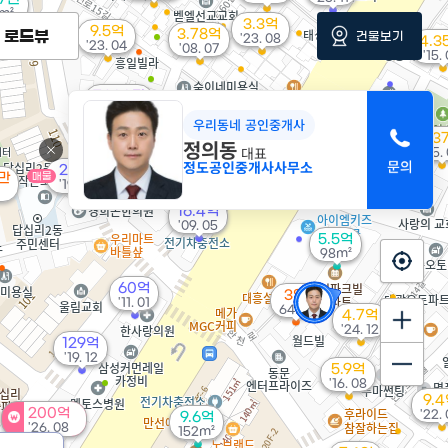
m²
3.3억
9.5억
3.78억
로드뷰
건물보기
'23. 08
4.3
'23. 04
'08. 07
'15.
7,200만
61m²
64억
4.8억
매물
우리동네 공인중개사
'16. 08
'21. 12
6.3
정의동
대표
'25.
정도공인중개사사무소
27.5억
11.67억
0만
매물
'19. 06
'25. 05
16.4억
'09. 05
5.5억
98m²
60억
3억
'11. 01
64m²
4.7억
'24. 12
129억
'19. 12
5.9억
'16. 08
9.
200억
'22.
9.6억
'26. 08
152m²