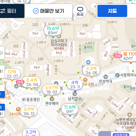
'14. 12
46
필터
매물만 보기
지도
15.6억
83m²
도
월 11
매물
42m²
3.3억
정
12억
'26. 05
'22. 07
8.4억
매물
4억
만
'26. 04
'23. 11
3.97억
8
'18. 02
2
11.6억
액
3.9억
0m²
'06. 12
가
3.2억
상업용건물