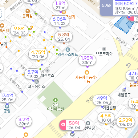
'16. 05
1.8억
매매 50억 
실거래
27m²
대지
886m²
계약일 '09. 0
'
6.06억
'14. 02
9.8억
'24. 03
5.8억
'25. 04
4.75억
'20. 06
1.95억
33m²
억
7
5.7억
47.
'19. 02
'18. 
17.4억
49억
'25. 06
5.
'25. 05
'19.
4.5억
3.2억
2.93억
'10. 01
50억
39m²
'06. 09
'26. 04