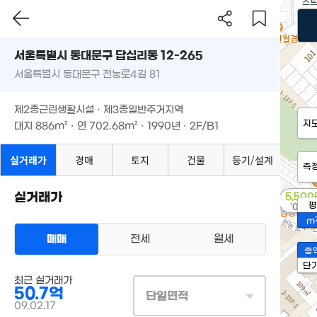
서울특별시 동대문구 답십리동 12-265
서울특별시 동대문구 전농로4길 81
제2종근린생활시설 · 제3종일반주거지역
지
대지
886m²
· 연
702.68m²
· 1990년 · 2F/B1
실거래가
경매
토지
건물
등기/설계
측
실거래가
5,500
평
'06. 0
m
매매
전세
월세
총
단
최근 실거래가
50.7억
단일면적
09.02.17