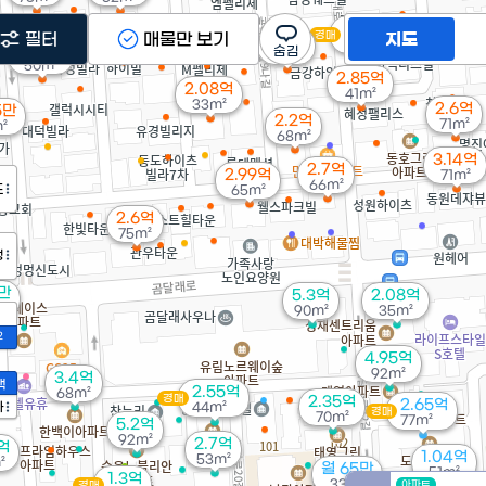
2.35억
2.64억
1.75억
경매
필터
매물만 보기
지도
2.4억
35m²
67m²
63m²
2.99억
67m²
50m²
2.85억
2.08억
41m²
33m²
2.6억
5만
2.2억
71m²
²
68m²
3.14억
2.7억
2.99억
71m²
66m²
도
65m²
2.6억
75m²
정
7만
5.3억
2.08억
²
90m²
35m²
2
4.95억
92m²
3.4억
액
2.55억
68m²
경매
2.35억
2.65억
가
44m²
경매
70m²
77m²
5.2억
92m²
2.7억
9억
1.04억
53m²
²
월 65만
51m²
1.3억
33m²
경매
아파트