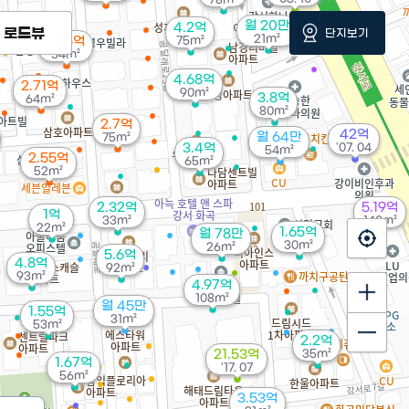
월 20만
4.2억
로드뷰
단지보기
21m²
2.95억
75m²
54m²
4.68억
2.71억
90m²
3.8억
64m²
80m²
2.7억
42억
월 64만
75m²
3.4억
'07. 04
54m²
2.55억
65m²
52m²
2.32억
5.19억
1억
33m²
140m²
22m²
1.65억
월 78만
30m²
26m²
5.6억
4.8억
92m²
93m²
4.97억
108m²
월 45만
1.55억
31m²
53m²
2.2억
21.53억
35m²
1.67억
'17. 07
56m²
3.53억