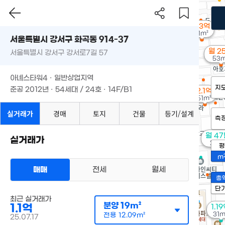
2.3억
31m²
서울특별시 강서구 화곡동 914-37
월 2
서울특별시 강서구 강서로7길 57
53m
아녜스타워4 · 일반상업지역
지
준공 2012년 · 54세대 / 24호 · 14F/B1
2.1억
51m²
실거래가
경매
토지
건물
등기/설계
측
월 4
실거래가
20m
평
m
매매
전세
월세
총
단
최근 실거래가
분양
19m²
1.1억
1.1
31m
전용
12.09m²
25.07.17