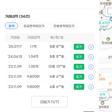
월 
36
거래내역
(34건)
월 45만
총액
공급면적당단가
전용면적당단가
24m²
거래일
거래금액
동/층/호
'25.07.17
1.1억
8층 8**호
등기
'24.04.15
1.04억
8층 8**호
등기
'23.11.09
1.05억
10층 10**호
등기
'23.11.09
9,800만
6층 6**호
등기
'23.11.09
9,800만
6층 6**호
등기
6억
108m²
더보기 (
1/7
)