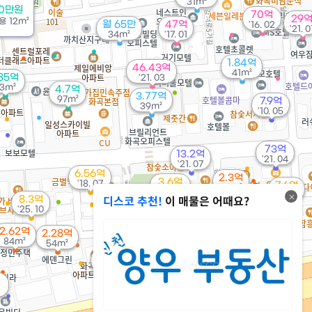
31m²
00만원
70억
29
용
12m²
월 65만
47억
'16. 02
'21. 0
34m²
'17. 01
1.84억
46.43억
41m²
.85억
'21. 03
3m²
4.7억
3.77억
97m²
7.9억
39m²
'10. 05
73억
13.2억
'21. 04
'21. 07
6.56억
2.3억
3.6억
'18. 07
7.6억
33m²
'08. 05
'15. 01
디스코 추천!
이 매물은 어때요?
8.3억
'25. 10
8,000만
2억
40m²
2.62억
62m²
2.28억
84m²
54m²
7억
'21. 11