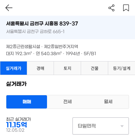
44m²
서울시 금천구 시흥동 839-37
8.28억
서울특별시 금천구 금하로 665-1
도로명
'14. 06
.29억
서울특별시 금천구 시흥동 839-37
필터
매물 탐색
10.55억
19. 06
제2종근린생활시설 · 제2종일반주거지역
'08. 03
서울특별시 금천구 금하로 665-1
대지
192.3m²
· 연
540.38m²
· 1994년 · 5F/B1
7억
'26. 07
6.75억
제2종근린생활시설 · 제2종일반주거지역
'13. 09
월 4만
대지
192.3m²
· 연
540.38m²
· 1994년 · 5F/B1
5.5억
32m²
월 150만
'08. 03
45m²
실거래가
경매
토지
3.2억
건물
등기/설계
1.3억
82m²
65m²
3.2억
5,000만
72m²
32m²
9.5억
9억
15. 12
실거래가
'22. 11
2.35억
35m²
1.4억
2.4억
매매
전세
월세
44m²
33m²
3.09억
1억
상업용건물
64m²
매매 11억 1500만원
최근 실거래가
20m²
실거래
6.19억
48억
11.15억
대지
192m²
/
연
540m²
단일면적
'23. 04
2.8억
'22. 04
계약일 '12. 05
12.05.02
65m²
5.97억