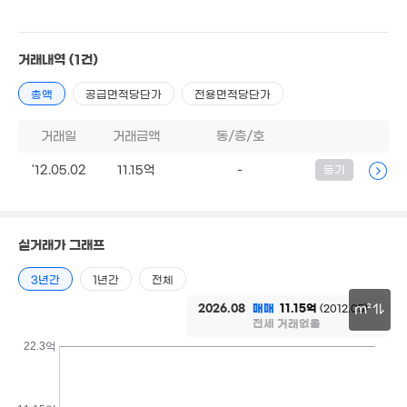
'19. 05
25.3억
매물
거래내역
(1건)
'18. 09
4.41억
'18. 06
총액
공급면적당단가
전용면적당단가
2.17억
거래일
거래금액
동/층/호
2.68억
43m²
83m²
4.84억
'12.05.02
11.15억
-
등기
'08. 08
15.82억
2.3억
'26.08.18.
6.35억
47m²
'19. 03
월 18만
56m²
1.3억
실거래가 그래프
9.8억
75m²
'16. 05
8.35억
4.9억
'14. 01
3년간
1년간
전체
'16. 04
2026.08
매매
11.15억
(2012.05)
m²
9.02억
전세 거래없음
5.1억
'25. 11
'18. 02
30m
22.3억
6.9억
8,500만
5.58억
'19. 06
49m²
'19. 10