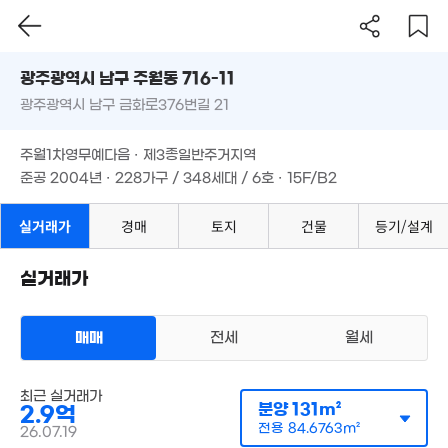
월 44만
4억
12.5억
37m²
광주시 남구 주월동 716-11
'19. 06
'18. 07
광주광역시 남구 금화로376번길 21
도로명
2.3억
3.68억
2.35억
'19. 08
광주광역시 남구 주월동 716-11
'11. 06
필터
매물 탐색
'25. 05
주월1차영무예다음 · 제3종일반주거지역
광주광역시 남구 금화로376번길 21
2.25억
준공 2004년 · 228가구 / 348세대 / 6호 · 15F/B2
2.
'19. 07
'19
4,200만
8,850만
6,600만
주월1차영무예다음 · 제3종일반주거지역
'21. 02
'12. 01
'11. 09
2.35억
준공 2004년 · 228가구 / 348세대 / 6호 · 15F/B2
'22. 03
1.85억
'22. 08
2.05억
2,500만
실거래가
경매
토지
건물
등기/설계
'24. 12
'21. 03
6,000만
1.6억
2.37억
'25. 08
'25. 09
1.15억
실거래가
'22. 06
84m²
1억
'25. 08
매매
전세
월세
4.84억
'06. 11
아파트
매매 2억 9000만원
최근 실거래가
실거래
1.89억
분양
131m²
2.9억
공급
131m²
/
전용
85m²
'20. 02
계약일 '26. 07
4.2억
전용
84.6763m²
26.07.19
'24. 10