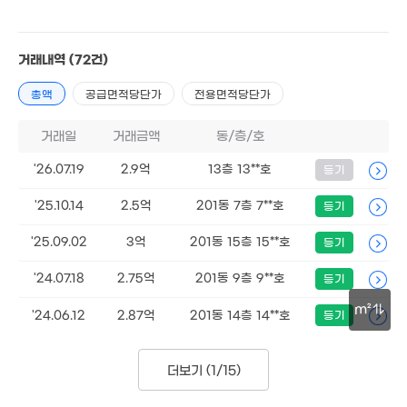
1.45억
'26. 01
5.48억
거래내역
(72건)
5.79억
3,70
'16. 07
'20. 10
62m
1.3억
.48억
60m²
총액
공급면적당단가
전용면적당단가
1.89억
6. 04
2.45억
'12. 06
'21. 04
거래일
거래금액
동/층/호
9,666만
'22. 07
'26.07.19
2.9억
13층 13**호
등기
8,000
2.3억
'18. 02
112m²
'25.10.14
2.5억
201동 7층 7**호
등기
1.37억
76m²
'25.09.02
3억
201동 15층 15**호
등기
'24.07.18
2.75억
201동 9층 9**호
등기
m²
'24.06.12
2.87억
201동 14층 14**호
등기
1.09억
'22. 01
30m
1.2억
더보기 (
1/15
)
'22. 03